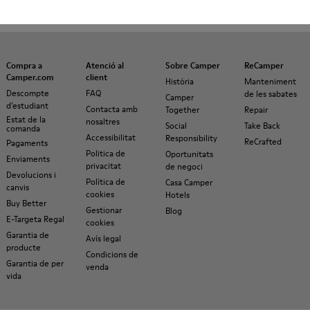
Compra a
Atenció al
Sobre Camper
ReCamper
Camper.com
client
Història
Manteniment
Descompte
FAQ
de les sabates
Camper
d’estudiant
Contacta amb
Together
Repair
Estat de la
nosaltres
Social
Take Back
comanda
Accessibilitat
Responsibility
ReCrafted
Pagaments
Politica de
Oportunitats
Enviaments
privacitat
de negoci
Devolucions i
Política de
Casa Camper
canvis
cookies
Hotels
Buy Better
Gestionar
Blog
E-Targeta Regal
cookies
Garantia de
Avís legal
producte
Condicions de
Garantia de per
venda
vida