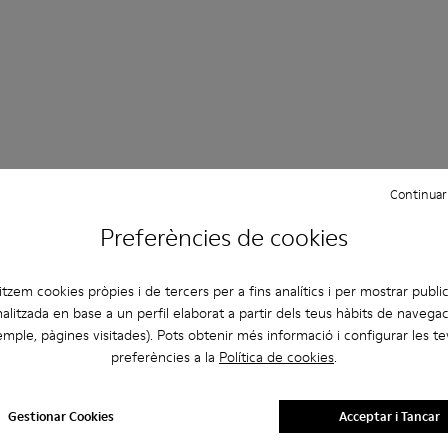
Continuar
pell
Ballarines
Amb cordons
Mocassins
Clogs
Preferències de cookies
 informals
Bambes
Sabatilles
Sabates formals
litzem cookies pròpies i de tercers per a fins analítics i per mostrar public
alitzada en base a un perfil elaborat a partir dels teus hàbits de navegac
mple, pàgines visitades). Pots obtenir més informació i configurar les t
preferències a la
Política de cookies
.
Gestionar Cookies
Acceptar i Tancar