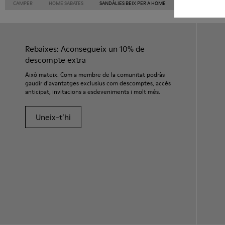
CAMPER
HOME SABATES
SANDÀLIES BEIX PER A HOME
Rebaixes: Aconsegueix un 10% de
descompte extra
Això mateix. Com a membre de la comunitat podràs
gaudir d’avantatges exclusius com descomptes, accés
anticipat, invitacions a esdeveniments i molt més.
Uneix-t’hi