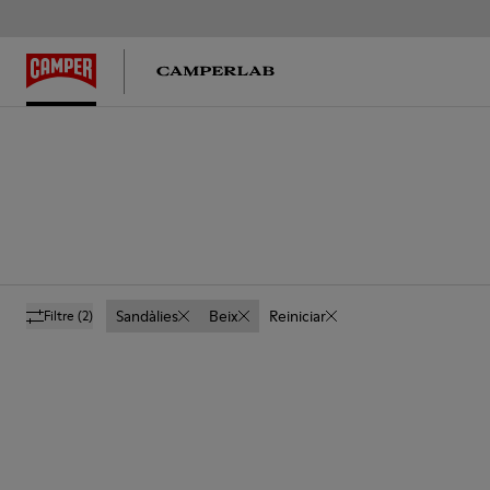
Sandàlies
Beix
Reiniciar
Filtre
(2)