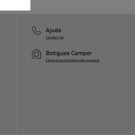
Ajuda
Contact Us
Botigues Camper
Cerca la teva botiga més propera