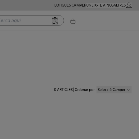
BOTIGUES CAMPER
UNEIX-TE A NOSALTRES
COMPTE
a aquí
0
ARTICLES
Ordenar per
:
Selecció Camper