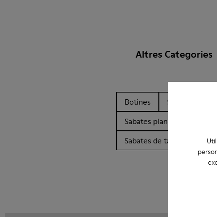
Altres Categories
Botines
Sabates sense 
Sabates planes
Sabates
Sabates de taló
Uti
person
exe