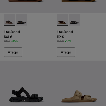
Lluc Sandal - K101092-002 - Sandàlies de pell marrons Per a
Lluc Sandal - K101092-001 - Sandàlies de pell negra P
Lluc Sandal - K101093-001 - 
Lluc Sandal - K101093
Lluc Sandal
Lluc Sandal
108 €
112 €
135 €
-20%
140 €
-20%
Afegir
Afegir