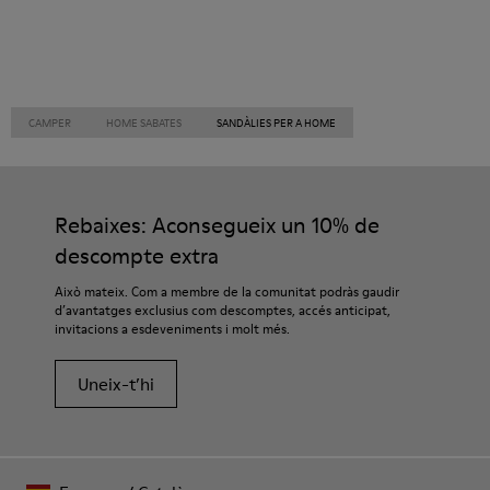
CAMPER
HOME SABATES
SANDÀLIES PER A HOME
Rebaixes: Aconsegueix un 10% de
descompte extra
Això mateix. Com a membre de la comunitat podràs gaudir
d’avantatges exclusius com descomptes, accés anticipat,
invitacions a esdeveniments i molt més.
Uneix-t’hi