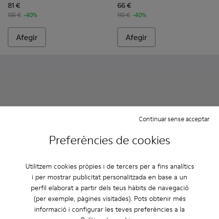
81 €
66 €
135 €
-40%
110 €
-40%
Afegir
Afegir
Continuar sense acceptar
Preferències de cookies
Utilitzem cookies pròpies i de tercers per a fins analítics
i per mostrar publicitat personalitzada en base a un
Lluc Sandal - K101091-005 - Sandàlies de pell de camussa ma
Lluc Sandal - K101091-004 - Sandàlies de camussa ve
Lluc Sandal - K101091-003 - Sandàlies de pell
Lluc Sandal - K101091-002 - Sandàlies 
Lluc Sandal - K101091-001 - San
Lluc Sandal - K101091-001 - S
Lluc Sandal - K101091
Lluc Sandal - 
Lluc Sa
perfil elaborat a partir dels teus hàbits de navegació
(per exemple, pàgines visitades). Pots obtenir més
Lluc Sandal
Lluc Sandal
informació i configurar les teves preferències a la
130 €
96 €