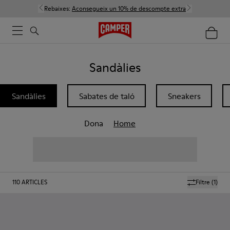
Rebaixes:
Aconsegueix un 10% de descompte extra
Sandàlies
Sandàlies
Sabates de taló
Sneakers
Dona
Home
110
ARTICLES
Filtre
(1)