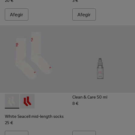
20 €
3 €
Afegir
Afegir
Clean & Care 50 ml
8 €
White Seacell mid-length socks - KA00070-002 - Mitjons Sea
White Seacell mid-length socks - KA00070-001 - Mitj
White Seacell mid-length socks
25 €