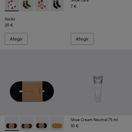
Shoe Care
7 €
Socks - KA00073-004 - Mitjons de mitja canya blancs, vermel
Socks - KA00073-009 - Mitjons de canya mitjana marr
Socks - KA00073-008 - Mitjons de canya mitja
Socks - KA00073-007 - Mitjons de canya
Socks - KA00073-006
Socks - KA00073-005
Socks
20 €
Afegir
Afegir
Shoe Cream Neutral 75 ml
10 €
Laces - KL00002-001 - Cordons elàstics de color negre
Laces - KL00002-006 - Cordons elàstics de color ver
Laces - KL00002-005 - Cordons de color blau 
Laces - KL00002-004 - Cordons elàstic
Laces - KL00002-003 - Cordons 
Laces - KL00002-002