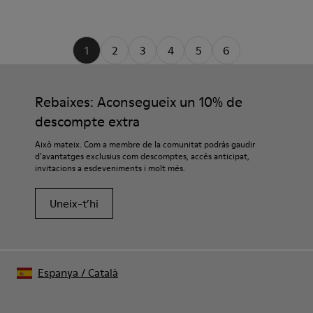
1
2
3
4
5
6
Rebaixes: Aconsegueix un 10% de
descompte extra
Això mateix. Com a membre de la comunitat podràs gaudir
d’avantatges exclusius com descomptes, accés anticipat,
invitacions a esdeveniments i molt més.
Uneix-t’hi
Espanya
/
Català