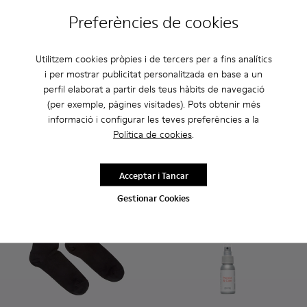
Preferències de cookies
Utilitzem cookies pròpies i de tercers per a fins analítics
Socks - KA00072-002 - Mitjons bàsics de canya curta blancs
i per mostrar publicitat personalitzada en base a un
Socks - KA00072-001 - Mitjons bàsics de canya curta
Laces - KL00002-003 - Cordon
Laces - KL00002-006 -
Laces - KL0000
Laces -
perfil elaborat a partir dels teus hàbits de navegació
Socks
Laces
(per exemple, pàgines visitades). Pots obtenir més
10 €
5 €
informació i configurar les teves preferències a la
Política de cookies
.
Afegir
Afegir
Acceptar i Tancar
Gestionar Cookies