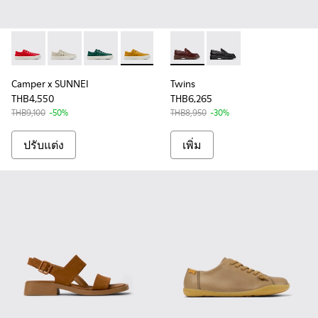
Camper x SUNNEI - K201700-999-S011
Camper x SUNNEI - K201700-999-S055
Camper x SUNNEI - K201700-999-S033
Camper x SUNNEI - K201700-999-S022 - ร
Camper x SUNNEI - K201700-9
Twins - K201873-002 - รองเท้
Twins - K201873-001
Camper x SUNNEI
Twins
THB4,550
THB6,265
THB9,100
-50%
THB8,950
-30%
ปรับแต่ง
เพิ่ม