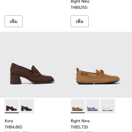
Right Niko
THB6,150
เพิ่ม
เพิ่ม
Kora - K201798-002 - Brown Nubuck Moccasins for Women.
Kora - K201798-001
Right Nina - K201848-003 - 
Right Nina - K201848
Right Nina - 
Kora
Right Nina
THB4,865
THB5,720