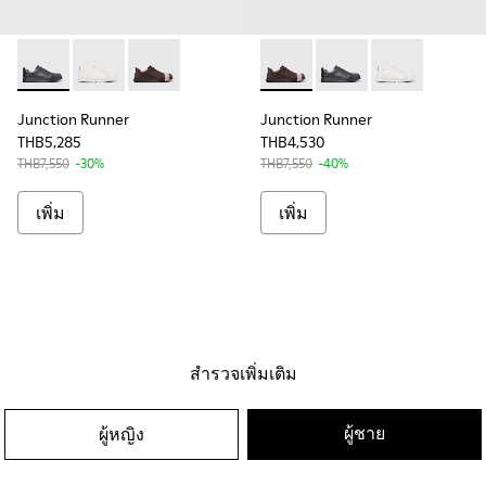
Junction Runner - K100978-012 - Black Leather Sneakers fo
Junction Runner - K100978-011 - White Leather Snea
Junction Runner - K100978-007 - Brown Nubu
Junction Runner - K100978-
Junction Runner - K10
Junction Runne
Junction Runner
Junction Runner
THB5,285
THB4,530
THB7,550
-30%
THB7,550
-40%
เพิ่ม
เพิ่ม
สำรวจเพิ่มเติม
ผู้ชาย
ผู้หญิง