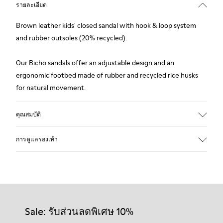
รายละเอียด
Brown leather kids' closed sandal with hook & loop system
and rubber outsoles (20% recycled).
Our Bicho sandals offer an adjustable design and an
ergonomic footbed made of rubber and recycled rice husks
for natural movement.
คุณสมบัติ
Upper
การดูแลรองเท้า
Leather
Color
Brown
Outsole/Features
รองเท้าของเราได้รับการรังสรรค์จากวัสดุคุณภาพระดับพรีเมียม
Rubber Outsoles (20% recycled)
ที่คัดสรรมาอย่างพิถีพิถัน การใช้ผลิตภัณฑ์ดูแลรองเท้าที่เหมาะ
Hook & Loop straps
สมจะช่วยปกป้องรองเท้าและทำให้รองเท้าใช้งานได้ยาวนานขึ้น
Sale: รับส่วนลดพิเศษ 10%
Lining
74% Leather 26% Leather Suede Finish