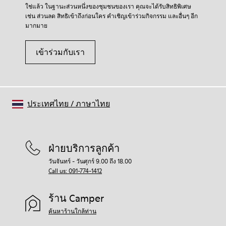
สำหรับคำแนะนำโดยละเอียดเกี่ยวกับวิธีดูแลรองเท้าของคุณ
ใช่แล้ว ในฐานะส่วนหนึ่งของชุมชนของเรา คุณจะได้รับสิทธิพิเศษ
โปรดไปที่
คู่มือการดูแลรองเท้า
ของเรา
เช่น ส่วนลด สิทธิเข้าถึงก่อนใคร คำเชิญเข้าร่วมกิจกรรม และอื่นๆ อีก
มากมาย
เข้าร่วมกับเรา
ประเทศไทย
/
ภาษาไทย
ฝ่ายบริการลูกค้า
วันจันทร์ - วันศุกร์ 9.00 ถึง 18.00
Call us: 091-774-1412
ร้าน Camper
ค้นหาร้านใกล้ท่าน