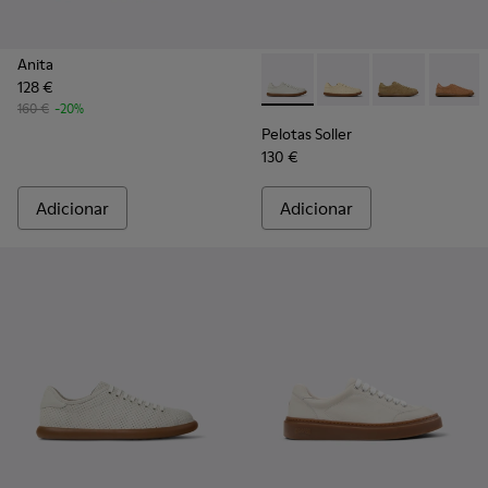
Anita
128 €
Pelotas Soller - K201668-001 
Pelotas Soller - K201
Pelotas Soller
Pelotas
160 €
-20%
Pelotas Soller
130 €
Adicionar
Adicionar