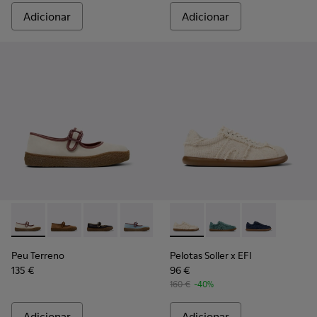
Adicionar
Adicionar
Peu Terreno - K201825-006 - Bailarinas bege em camurça e 
Peu Terreno - K201825-010
Peu Terreno - K201825-009
Peu Terreno - K201825-008
Peu Terreno - K201825-007 - Ba
Pelotas Soller x EFI - K20177
Peu Terreno - K201825-
Pelotas Soller x EFI -
Peu Terreno - K2
Pelotas Soller
Peu Terreno
Pelotas Soller x EFI
135 €
96 €
160 €
-40%
Adicionar
Adicionar