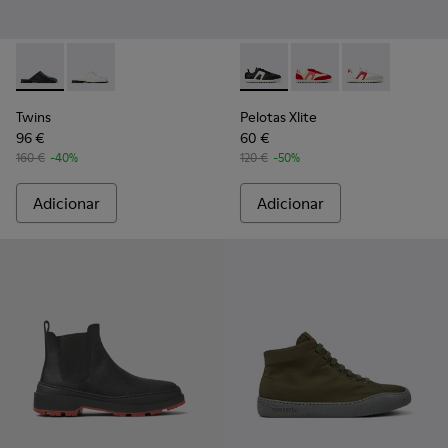
Twins - K201750-001 - Sandálias em couro pretas para mulhe
Twins - K201750-002
Pelotas Xlite - K201532-002 -
Pelotas Xlite - K20153
Pelotas Xlite 
Twins
Pelotas Xlite
96 €
60 €
160 €
-40%
120 €
-50%
Adicionar
Adicionar