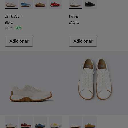
Drift Walk - K201886-001 - Ténis multicolor de têxtil e pele
Drift Walk - K201886-008
Drift Walk - K201886-006 - Sapatilhas em têxt
Drift Walk - K201886-004
Drift Walk - K201886-003
Twins - 27651-135 - Sapatos 
Twins - 27651-136
Drift Walk
Twins
96 €
240 €
120 €
-20%
Adicionar
Adicionar
Drift Trail - K201872-001 - Ténis bege em materiais técnicos 
Drift Trail - K201872-006
Drift Trail - K201872-004
Drift Trail - K201872-003
Twins - K201928-003 - Sapato
Twins - K201928-002 -