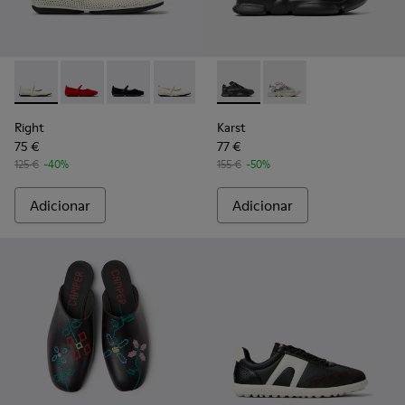
Right - K201402-007 - Mocassins em couro Lyocell TENCEL mu
Right - K201402-012
Right - K201402-011
Right - K201402-010
Karst - K201694-004 - Ténis 
Karst - K201694-002
Right
Karst
75 €
77 €
125 €
-40%
155 €
-50%
Adicionar
Adicionar