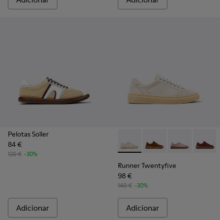
Pelotas Soller
84 €
Runner Twentyfive - K201907
Runner Twentyfive - 
Runner Twenty
Runner 
120 €
-30%
Runner Twentyfive
98 €
140 €
-30%
Adicionar
Adicionar