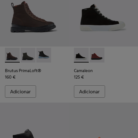
Brutus PrimaLoft® - K400621-013 - Botas com atacadores c
Brutus PrimaLoft® - K400621-010
Brutus PrimaLoft® - K400621-004
Camaleon - K400615-001 - Bo
Camaleon - K400615
Brutus PrimaLoft®
Camaleon
160 €
125 €
Adicionar
Adicionar