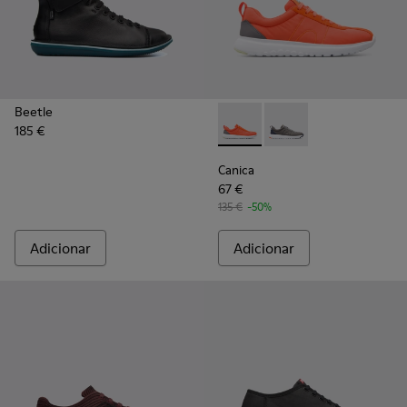
Beetle
185 €
Canica - K200763-003 - Ora
Canica - K200763-00
Canica
67 €
135 €
-50%
Adicionar
Adicionar