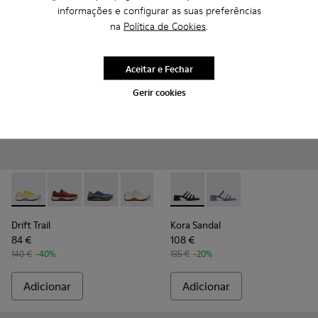
informações e configurar as suas preferências
na
Política de Cookies
.
Aceitar e Fechar
Gerir cookies
Drift Trail - K201872-003 - Ténis cinzentos em materiais técn
Drift Trail - K201872-006
Drift Trail - K201872-004
Drift Trail - K201872-001
Kora Sandal - K201911-001 - S
Kora Sandal - K201911
Drift Trail
Kora Sandal
84 €
108 €
140 €
-40%
135 €
-20%
Adicionar
Adicionar