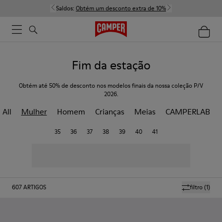
Saldos:
Obtém um desconto extra de 10%
Fim da estação
Obtém até 50% de desconto nos modelos finais da nossa coleção P/V
2026.
All
Mulher
Homem
Crianças
Meias
CAMPERLAB
35
36
37
38
39
40
41
607
ARTIGOS
filtro
(1)