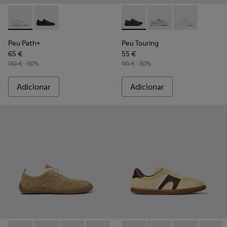
Peu Path+ - K201889-001 - Sapatilhas brancas em materiais t
Peu Path+ - K201889-002
Peu Touring - K201862-004 - 
Peu Touring - K20186
Peu Touring -
Peu Path+
Peu Touring
65 €
55 €
130 €
-50%
110 €
-50%
Adicionar
Adicionar