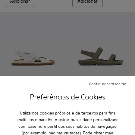
Adicionar
Adicionar
Continuar sem aceitar
Lluc Sandal - K201880-003 - Sandálias de pele brancas para 
Lluc Sandal - K201880-004
Lluc Sandal - K201880-002 - Sandálias de cam
Lluc Sandal - K201880-001
Right Isla - K201868-001 - Sa
Right Isla - K201868-
Right Isla - K
Right I
Preferências de Cookies
Lluc Sandal
Right Isla
104 €
87 €
Utilizamos cookies próprios e de terceiros para fins
130 €
-20%
125 €
-30%
analíticos e para lhe mostrar publicidade personalizada
com base num perfil dos seus hábitos de navegação
Adicionar
Adicionar
(por exemplo, páginas visitadas). Pode obter mais