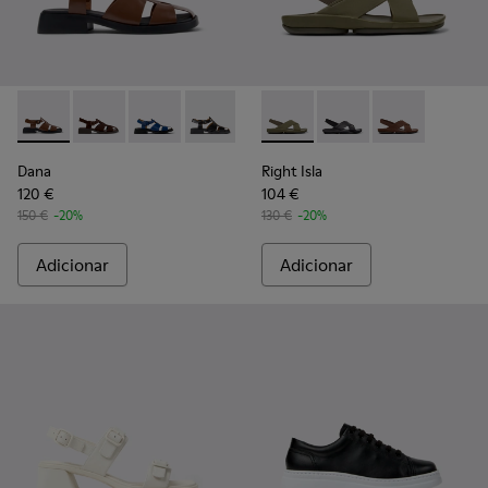
Dana - K201489-010 - Sandálias de pele castanhas para mulh
Dana - K201489-012
Dana - K201489-011 - Sandálias de pele azuis 
Dana - K201489-001
Right Isla - K201926-004 - Sa
Right Isla - K201926-0
Right Isla - K
Dana
Right Isla
120 €
104 €
150 €
-20%
130 €
-20%
Adicionar
Adicionar