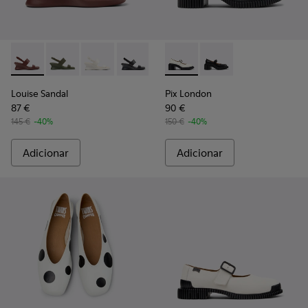
Louise Sandal - K201915-003 - Sandálias de pele bordeaux pa
Louise Sandal - K201915-004
Louise Sandal - K201915-002 - Sandálias de pe
Louise Sandal - K201915-001
Pix London - K201876-002 - 
Pix London - K201876
Louise Sandal
Pix London
87 €
90 €
145 €
-40%
150 €
-40%
Adicionar
Adicionar