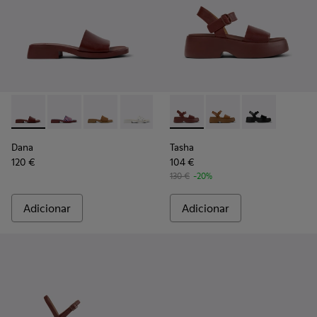
Dana - K201740-014 - Sandálias de pele bordeaux para mulhe
Dana - K201740-015 - Sandálias de couro azuis para m
Dana - K201740-011
Dana - K201740-008 - Sandálias em pel
Dana - K201740-004
Tasha - K201659-012 - Sandál
Dana - K201740-001
Tasha - K201659-011
Tasha - K2016
Dana
Tasha
120 €
104 €
130 €
-20%
Adicionar
Adicionar