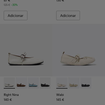
87 €
130 €
125 €
-30%
Adicionar
Adicionar
Right Nina - K201962-002 - Bailarinas em pele branca Para m
Right Nina - K201962-004
Right Nina - K201962-003
Right Nina - K201962-001
Wabi - K201927-002 - Bailari
Wabi - K201927-004
Wabi - K20192
Right Nina
Wabi
140 €
145 €