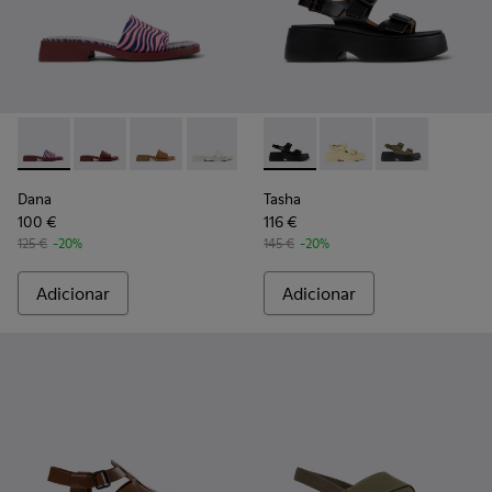
Dana - K201740-015 - Sandálias de couro azuis para mulher.
Dana - K201740-014
Dana - K201740-011
Dana - K201740-008
Dana - K201740-004
Tasha - K201712-001 - Sandáli
Dana - K201740-001
Tasha - K201712-005
Tasha - K2017
Dana
Tasha
100 €
116 €
125 €
-20%
145 €
-20%
Adicionar
Adicionar