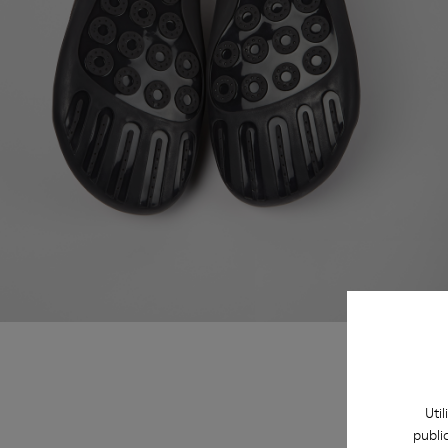
Uti
publi