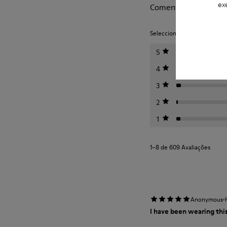
ex
Comentários de Peu
Seleccione uma classificação 
5
4
3
2
1
1–8 de 609 Avaliações
·
Anonymous
I have been wearing this