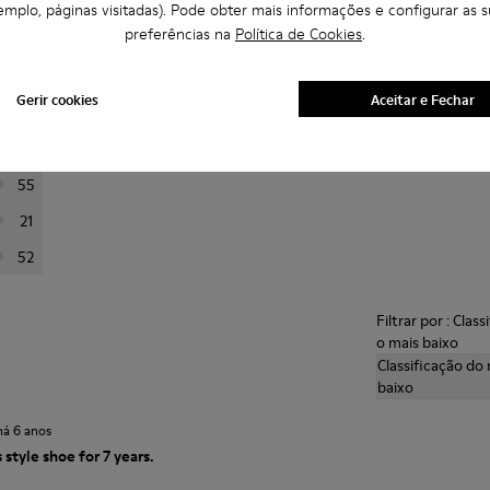
emplo, páginas visitadas). Pode obter mais informações e configurar as s
preferências na
Política de Cookies
.
abaixo para filtrar revisões
Gerir cookies
Aceitar e Fechar
397
84
55
21
52
Filtrar por : Clas
o mais baixo
Classificação do 
baixo
há 6 anos
 style shoe for 7 years.