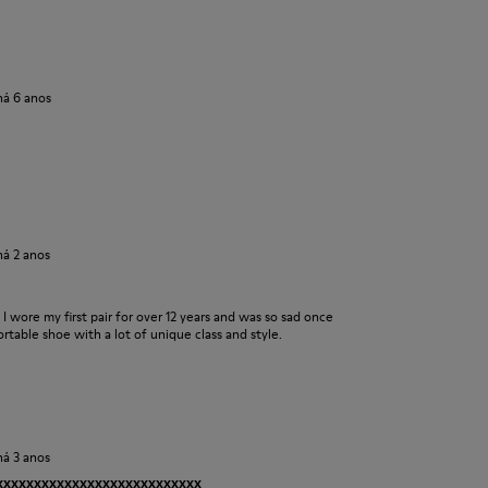
há 6 anos
há 2 anos
s. I wore my first pair for over 12 years and was so sad once
table shoe with a lot of unique class and style.
há 3 anos
xxxxxxxxxxxxxxxxxxxxxxxxxxxx