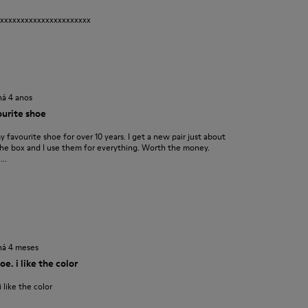
xxxxxxxxxxxxxxxxxxxxxxx
há 4 anos
urite shoe
favourite shoe for over 10 years. I get a new pair just about
f the box and I use them for everything. Worth the money.
..
há 4 meses
e. i like the color
 like the color