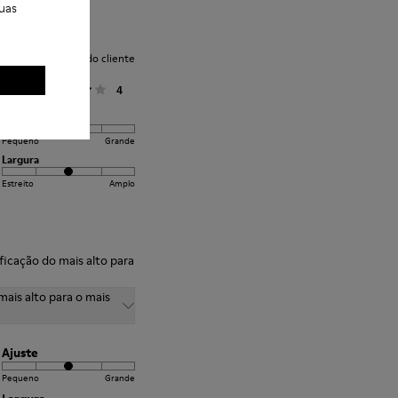
uas
Avaliação média do cliente
Geral
4
Ajuste
Pequeno
Grande
Largura
Estreito
Amplo
sificação do mais alto para
mais alto para o mais
Ajuste
Pequeno
Grande