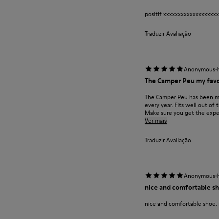
positif xxxxxxxxxxxxxxxxxx
Traduzir Avaliação
·
Anonymous
The Camper Peu my favo
The Camper Peu has been my 
every year. Fits well out o
Make sure you get the expe.
Ver mais
Traduzir Avaliação
·
Anonymous
nice and comfortable sho
nice and comfortable shoe. i