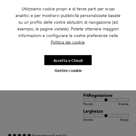
FitRegolazione
Utilizziamo cookie propri e di terze parti per scopi
Piccolo
Grande
analitici e per mostrarvi pubblicità personalizzate basate
Larghezza
su un profilo delle vostre abitudini di navigazione (ad
esempio, le pagine visitate). Potete ottenere maggiori
Stretto
Ampio
informazioni e configurare le vostre preferenze nella
Politica dei cookie
.
·
Anonymous
3 anni fa
satisfaction xxxxxxxxxxxxxxxxxxxxxxxxxxxxxxxxxxxxx
Accetta e Chiudi
positif xxxxxxxxxxxxxxxxxxxxxxxxxxxxxxxxxxxxxxxxx
Gestire i cookie
Traduci Recensione
FitRegolazione
Piccolo
Grande
Larghezza
Stretto
Ampio
·
Anonymous
4 anni fa