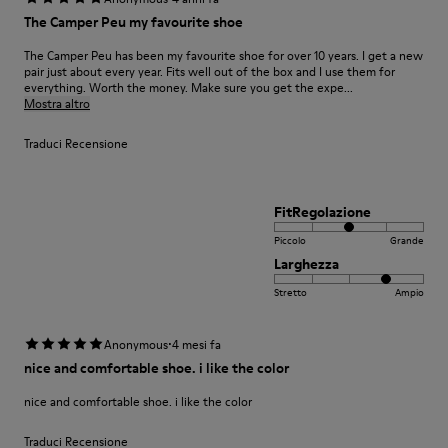
The Camper Peu my favourite shoe
The Camper Peu has been my favourite shoe for over 10 years. I get a new
pair just about every year. Fits well out of the box and I use them for
everything. Worth the money. Make sure you get the expe...
Mostra altro
Traduci Recensione
FitRegolazione
Piccolo
Grande
Larghezza
Stretto
Ampio
·
Anonymous
4 mesi fa
nice and comfortable shoe. i like the color
nice and comfortable shoe. i like the color
Traduci Recensione