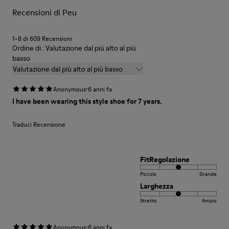
Per istruzioni dettagliate su come prenderti cura del tuo paio
Recensioni di Peu
di scarpe, consulta la
Guida alla cura delle scarpe
1–8 di 609 Recensioni
Ordine di : Valutazione dal più alto al più
basso
Valutazione dal più alto al più basso
·
Anonymous
6 anni fa
I have been wearing this style shoe for 7 years.
Traduci Recensione
FitRegolazione
Piccolo
Grande
Larghezza
Stretto
Ampio
·
Anonymous
6 anni fa