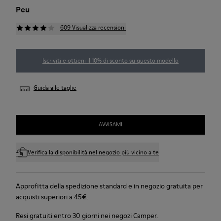
Peu
609 Visualizza recensioni
Iscriviti e ottieni il 10% di sconto su questo modello
Guida alle taglie
AVVISAMI
Verifica la disponibilità nel negozio più vicino a te
Approfitta della spedizione standard e in negozio gratuita per
acquisti superiori a 45€.
Resi gratuiti entro 30 giorni nei negozi Camper.