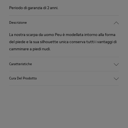
Periodo di garanzia di 2 anni.
Descrizione
La nostra scarpa da uomo Peu è modellata intorno alla forma
del piede e la sua silhouette unica conserva tutti i vantaggi di
camminare a piedi nudi.
Caratteristiche
Grigio.
Cura Del Prodotto
Pelle ruvida.
Cucitura a 360º: maggiore durata.
Lacci elasticizzati.
Le nostre scarpe sono realizzate con materiali di pregio
accuratamente selezionati. L’uso dei giusti prodotti per la cura
Sottopiede interno anatomico estraibile foderato in pelle.
delle scarpe le protegge e fa sì che durino più a lungo.
Fodera: 46 % Poliestere - 34 % Tessuto - 20 % Pelle Suina.