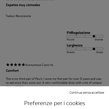
Zapatos muy cómodos
Traduci Recensione
FitRegolazione
Piccolo
Grande
Larghezza
Stretto
Ampio
·
Anonymous
2 anni fa
Comfort
This is my third pair of Peu’s. I wore my first pair for over 12 years and was
so sad once they wore out. A very comfortable shoe with a lot of unique
class and style.
Continua senza accettare
Traduci Recensione
Preferenze per i cookies