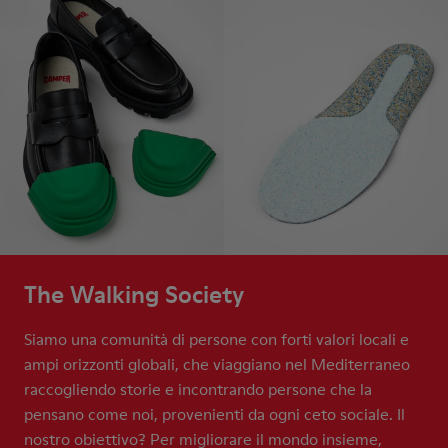
The Walking Society
Siamo una comunità di persone con forti valori locali e
ampi orizzonti globali, che viaggiano nel Mediterraneo
raccogliendo storie e incontrando persone che la
pensano come noi, provenienti da ogni ceto sociale. Il
nostro obiettivo? Per migliorare il mondo insieme,