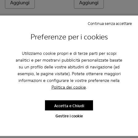
Aggiungi
Aggiungi
Continua senza accettare
Preferenze per i cookies
Utilizziamo cookie propri e di terze parti per scopi
analitici e per mostrarvi pubblicità personalizzate basate
su un profilo delle vostre abitudini di navigazione (ad
esempio, le pagine visitate). Potete ottenere maggiori
informazioni e configurare le vostre preferenze nella
Polishing glove
Politica dei cookie
.
7 €
Socks - KA00072-002 - Calzini basic corti bianchi
Socks - KA00072-001 - Calzini basic corti neri
Accetta e Chiudi
Socks
10 €
Gestire i cookie
Aggiungi
Aggiungi