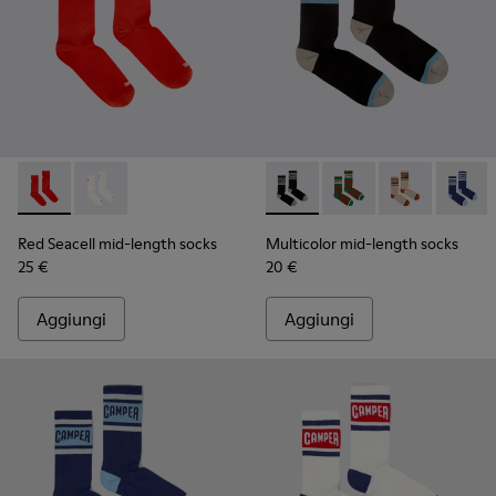
Red Seacell mid-length socks - KA00070-001 - Calze medie S
Red Seacell mid-length socks - KA00070-002 - Calze
Multicolor mid-length socks 
Multicolor mid-length
Multicolor mid
Multico
Red Seacell mid-length socks
Multicolor mid-length socks
25 €
20 €
Aggiungi
Aggiungi