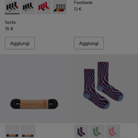
Footbeds
12 €
Socks - KA00003-022 - Calze lunghe unisex
Socks - KA00003-021 - Calzini di media lunghezza in to
Socks - KA00003-019
Socks - KA00003-003
Socks
35 €
Aggiungi
Aggiungi
Laces - KL00003-001 - Lacci rotondi neri
Laces - KL00003-002 - Lacci rotondi marrone scuro
Seasonal Socks - KA00077-003
Seasonal Socks - KA00
Seasonal Socks