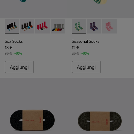
Sox Socks - KA00003-021 - Calzini di media lunghezza in tonal
Sox Socks - KA00003-022 - Calze lunghe unisex
Sox Socks - KA00003-019
Sox Socks - KA00003-003
Seasonal Socks - KA00077-002
Seasonal Socks - KA00
Seasonal Socks
Sox Socks
Seasonal Socks
18 €
12 €
30 €
-40%
20 €
-40%
Aggiungi
Aggiungi