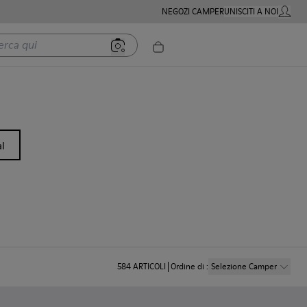
NEGOZI CAMPER
UNISCITI A NOI
MIO AC
 qui
l
584
ARTICOLI
Ordine di
:
Selezione Camper