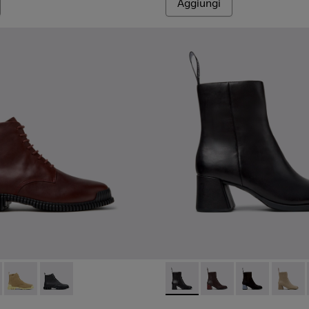
Aggiungi
.
buk bordeaux da Donna.
-006 - Stivaletti in pelle bordeaux da Donna.
K400830-005 - Stivaletti in pelle nera da Donna.
Pix - K400830-004
Pix - K400830-001
Kora - K400798-001 - Stivalet
Kora - K400798-011 - S
Kora - K400798
Kora -