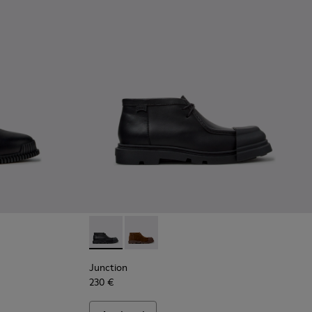
 Donna.
eaux da Donna.
i in pelle nera da Donna.
tivaletti in pelle bordeaux da Donna.
002
-004
0798-001 - Stivaletti in pelle nera da Donna.
K400830-001
Junction - K400729-004 - Stivaletti in pelle
Junction - K400729-005 - Stivaletti 
Junction
230 €