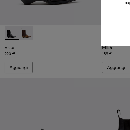
pag
Anita - K400840-001 - Stivaletti neri in pelle da Donna.
Anita - K400840-002 - Stivaletti in pelle e nabuk ma
Milah - K4007
Milah
Anita
Milah
220 €
189 €
Aggiungi
Aggiungi