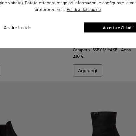
ine visitate). Potete ottenere maggiori informazioni e configurare le vo
preferenze nella
Politica dei cookie
.
Gestire i cookie
Accetta e Chiudi
rroni da Donna.
76-001 - Stivaletti in pelle nera da Donna.
 - K400776-011
Milah - K400776-010
Milah - K400776-008
Milah - K400776-007
Milah - K400776-002
Camper x ISSEY MIYAKE - Anna 
Camper x ISSEY MIYAKE 
Camper x ISSEY
Camper x ISSEY MIYAKE - Anna
230 €
Aggiungi