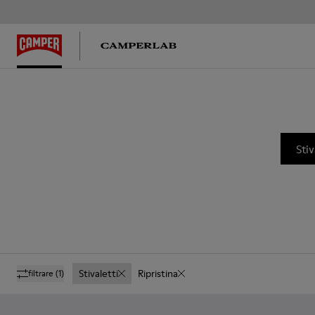
Stiv
Stivaletti
Ripristina
filtrare
(1)