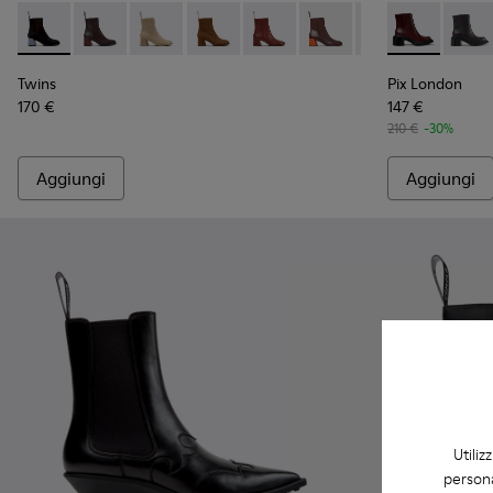
Twins - K400798-010 - Stivaletti neri in nabuk da Donna.
Twins - K400798-011 - Stivaletti in pelle marrone da 
Twins - K400798-009
Twins - K400798-008 - Stivaletti in n
Twins - K400798-007 - Stivalett
Twins - K400798-006
Twins - K400798
Pix London - 
Twins - K
Pix L
Tw
Twins
Pix London
170 €
147 €
210 €
-30%
Aggiungi
Aggiungi
Utiliz
persona