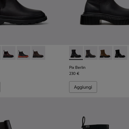
7
0221-021
0818-001 - Stivaletti in nabuk neri da Donna.
a - K400221-019
s+ - K400818-005
ht Nina - K400221-018
Brutus+ - K400818-004
Right Nina - K400221-015
Brutus+ - K400818-003
Right Nina - K400221-012
Brutus+ - K400818-002
Right Nina - K400221-004
Right Nina - K400221-001
Pix Berlin - K400809-004 - St
Pix Berlin - K400809
Pix Berlin - 
Pix Ber
Pix Berlin
230 €
Aggiungi