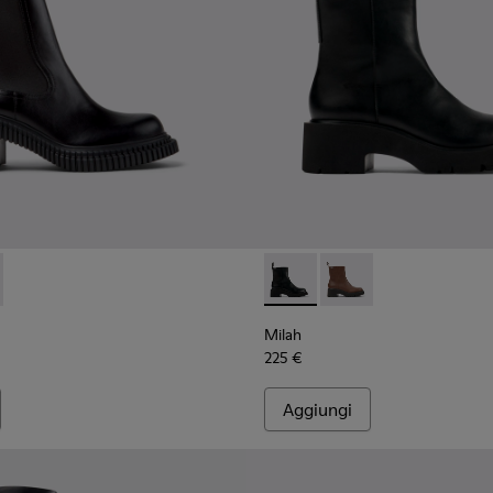
in TENCEL Lyocell e materiali tecnici riciclati da donna.
ti neri in TENCEL Lyocell e materiali tecnici riciclati da donn
tivaletti da donna blu in TENCEL Lyocell e materiali tecnici ri
K400803-001 - Stivaletti in pelle nera da Donna.
ondon - K400803-003
Milah - K400725-001 - Stivale
Milah - K400725-002
Milah
225 €
Aggiungi