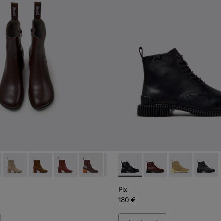
98-011 - Stivaletti in pelle marrone da Donna.
- K400798-010 - Stivaletti neri in nabuk da Donna.
Twins - K400798-009
Twins - K400798-008 - Stivaletti in nabuk marrone da
Twins - K400798-007 - Stivaletti in pelle bord
Twins - K400798-006
Twins - K400798-005
Pix - K400830-005 - Stivalett
Twins - K400798-003
Pix - K400830-006 - S
Twins - K400798-
Pix - K400830
Twins - K40
Pix - 
Pix
180 €