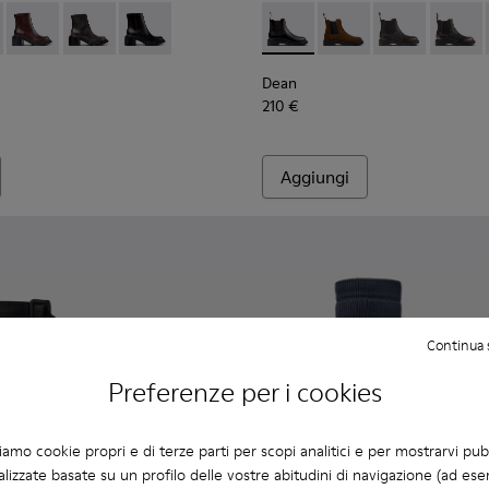
Donna.
abuk marrone da Donna.
i in pelle bordeaux da Donna.
-005
K400804-006 - Stivali in pelle marrone Da donna.
400798-003
ondon - K400804-005
ins - K400798-002
Pix London - K400804-004
Twins - K400798-001 - Stivaletti in pelle nera da Donna.
Pix London - K400804-002
Pix London - K400804-001 - Stivaletti in pelle 
Dean - K400761-001 - Stivalet
Dean - K400761-010 - 
Dean - K4007
Dean -
Dean
210 €
Aggiungi
Continua 
Preferenze per i cookies
ziamo cookie propri e di terze parti per scopi analitici e per mostrarvi pub
lizzate basate su un profilo delle vostre abitudini di navigazione (ad ese