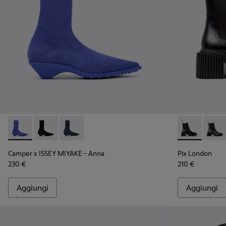
Camper x ISSEY MIYAKE - Anna - K400865-004 - Stivaletti blu 
Camper x ISSEY MIYAKE - Anna - K400865-005 - Stivalet
Camper x ISSEY MIYAKE - Anna - K400865-001 - S
Pix London - 
Pix L
Camper x ISSEY MIYAKE - Anna
Pix London
230 €
210 €
Aggiungi
Aggiungi