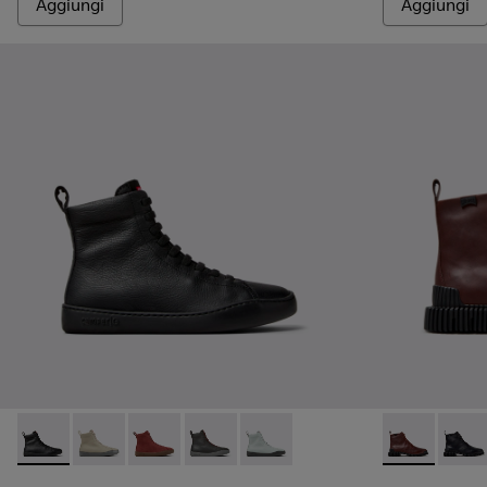
Aggiungi
Aggiungi
Peu Touring - K400817-001 - Stivaletti in pelle nera da Donna
Peu Touring - K400817-005
Peu Touring - K400817-004 - Stivaletti in na
Peu Touring - K400817-003
Peu Touring - K400817-002
Pix - K400830
Pix - 