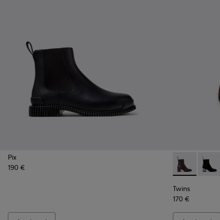
Pix
190 €
Twins - K4007
Twins 
Twins
170 €