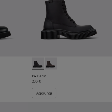
a.
ciclati.
tti in pelle nera da Donna.
Pix Berlin - K400808-002 - Stivaletti in nabu
Pix Berlin - K400808-001
Pix Berlin
230 €
Aggiungi