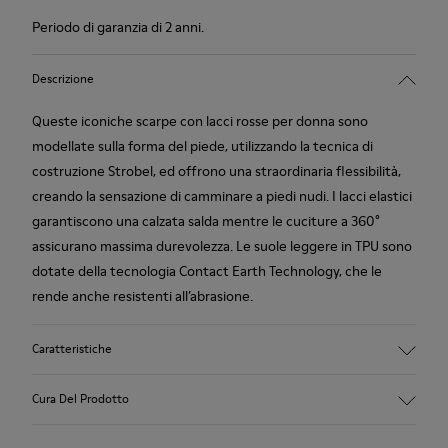
Periodo di garanzia di 2 anni.
Descrizione
Queste iconiche scarpe con lacci rosse per donna sono
modellate sulla forma del piede, utilizzando la tecnica di
costruzione Strobel, ed offrono una straordinaria flessibilità,
creando la sensazione di camminare a piedi nudi. I lacci elastici
garantiscono una calzata salda mentre le cuciture a 360°
assicurano massima durevolezza. Le suole leggere in TPU sono
dotate della tecnologia Contact Earth Technology, che le
rende anche resistenti all’abrasione.
Caratteristiche
Pelle nabuk
Cura Del Prodotto
Colore: marrone scuro
Suola in TPU con tecnologia Contact Earth: resistenza alle