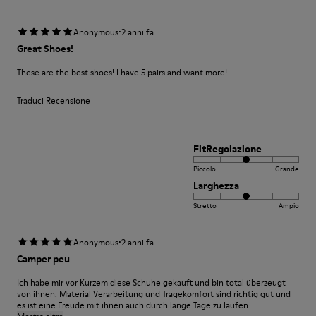
·
Anonymous
2 anni fa
Great Shoes!
These are the best shoes! I have 5 pairs and want more!
Traduci Recensione
FitRegolazione
Piccolo
Grande
Larghezza
Stretto
Ampio
·
Anonymous
2 anni fa
Camper peu
Ich habe mir vor Kurzem diese Schuhe gekauft und bin total überzeugt
von ihnen. Material Verarbeitung und Tragekomfort sind richtig gut und
es ist eine Freude mit ihnen auch durch lange Tage zu laufen...