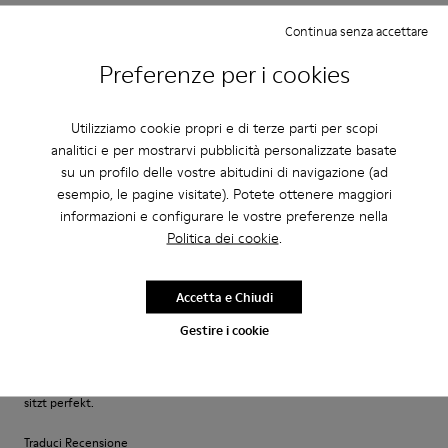
·
Anonymous
3 anni fa
Continua senza accettare
Excelente
Preferenze per i cookies
Muy comodo excelente compra me gusto
Traduci Recensione
Utilizziamo cookie propri e di terze parti per scopi
analitici e per mostrarvi pubblicità personalizzate basate
su un profilo delle vostre abitudini di navigazione (ad
FitRegolazione
esempio, le pagine visitate). Potete ottenere maggiori
Piccolo
Grande
informazioni e configurare le vostre preferenze nella
Larghezza
Politica dei cookie
.
Stretto
Ampio
Accetta e Chiudi
·
Anonymous
3 anni fa
Gestire i cookie
Fast wie Barfußlaufen:-)
Wunderbar bequemer Schuh mit Charakter den ich schon viele Jahre
kaufe:-) Anfangs manchmal etwas eng passt sich aber sehr schnell an und
sitzt perfekt.
Traduci Recensione