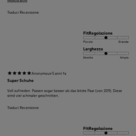
Mostra altro
Traduci Recensione
FitRegolazione
Piccolo
Grande
Larghezza
Stretto
Ampio
·
Anonymous
5 anni fa
Super Schuhe
Voll zufrieden. Passen sogar besser als das letzte Paar (von 2011). Diese
simd viel schmaler geschnitten.
Traduci Recensione
FitRegolazione