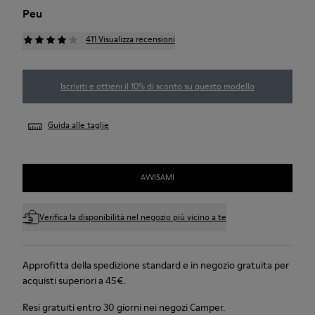
Peu
411 Visualizza recensioni
Iscriviti e ottieni il 10% di sconto su questo modello
Guida alle taglie
AVVISAMI
Verifica la disponibilità nel negozio più vicino a te
Approfitta della spedizione standard e in negozio gratuita per
acquisti superiori a 45€.
Resi gratuiti entro 30 giorni nei negozi Camper.