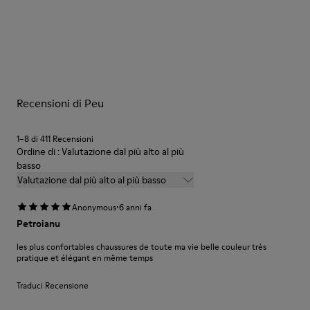
abrasioni
Cucitura a 360º: maggiore durata.
Le nostre scarpe sono realizzate con materiali di pregio
Certificato Leather Working Group
accuratamente selezionati. L’uso dei giusti prodotti per la cura
Fodera: 41 % PET riciclato 27 % Pelle suina 23 % Camoscio con
delle scarpe le protegge e fa sì che durino più a lungo.
finitura in pelle di cinghiale 9 % Tessuto (60% Nylon - 40% PU)
Per istruzioni dettagliate su come prenderti cura del tuo paio
Recensioni di Peu
di scarpe, consulta la
Guida alla cura delle scarpe
1–8 di 411 Recensioni
Ordine di : Valutazione dal più alto al più
basso
Valutazione dal più alto al più basso
·
Anonymous
6 anni fa
Petroianu
les plus confortables chaussures de toute ma vie belle couleur très
pratique et élégant en même temps
Traduci Recensione