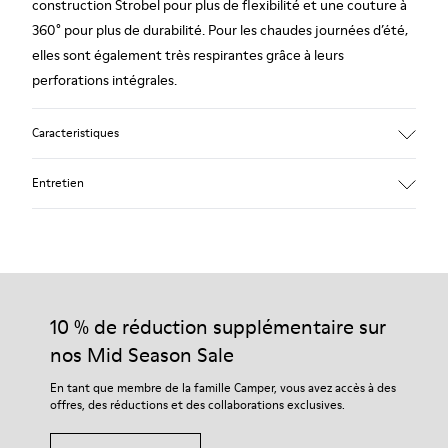
construction Strobel pour plus de flexibilité et une couture à
360° pour plus de durabilité. Pour les chaudes journées d’été,
elles sont également très respirantes grâce à leurs
perforations intégrales.
Caracteristiques
Matériau principal : Nubuck
Entretien
Couleur : jaune
Incroyablement souple.
Pas de doublure : respirabilité
Doublure : 47 % Coton 27 % Cuir de porc 26 % Textile (60%
Nos chaussures sont confectionnées à partir de matières haut
Nylon - 40% PU)
de gamme soigneusement sélectionnées. L’utilisation de
produits d’entretien adaptés garantira la protection et la
10 % de réduction supplémentaire sur
durabilité accrue de vos chaussures.
nos Mid Season Sale
Pour obtenir des instructions détaillées sur l’entretien de
En tant que membre de la famille Camper, vous avez accès à des
votre paire de chaussures, consultez notre
guide d’entretien
offres, des réductions et des collaborations exclusives.
des chaussures