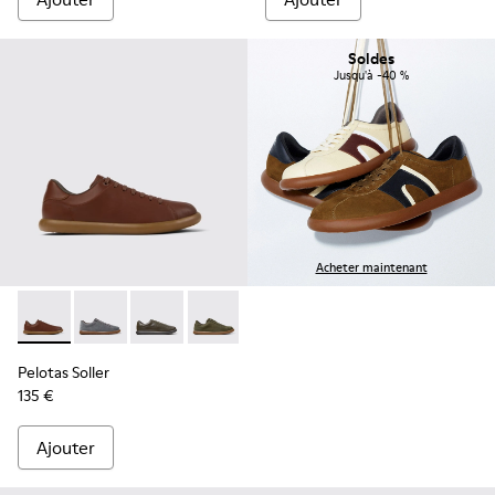
Soldes
Jusqu'à -40 %
Acheter maintenant
Pelotas Soller - K101003-004 - Baskets en cuir marron pou
Pelotas Soller - K101003-015
Pelotas Soller - K101003-014 - Baskets en cui
Pelotas Soller - K101003-009
Pelotas Soller - K101003-007
Pelotas Soller - K101003
Pelotas Soller
135 €
Ajouter