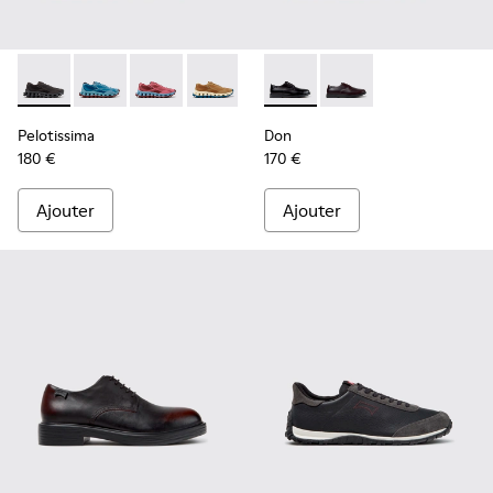
Pelotissima - K101109-006 - Baskets noires en matières te
Pelotissima - K101109-011 - Baskets bleues en matiè
Pelotissima - K101109-010
Pelotissima - K101109-007 - Baskets 
Don - K101140-001 - Chaussu
Don - K101140-003 - 
Pelotissima
Don
180 €
170 €
Ajouter
Ajouter