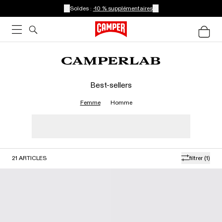
Soldes :
-10 % supplémentaires
Best-sellers
Femme
Homme
21
ARTICLES
filtrer
(1)