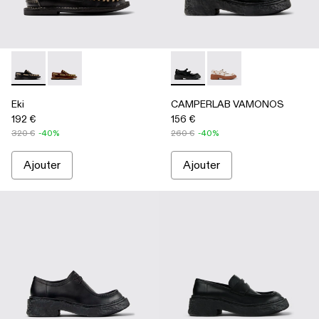
Eki - A500040-002 - Chaussures bateau noires
Eki - A500040-001 - Chaussures bateau marron
CAMPERLAB VAMONOS - A5000
CAMPERLAB VAMONO
Eki
CAMPERLAB VAMONOS
192 €
156 €
320 €
-40%
260 €
-40%
Ajouter
Ajouter