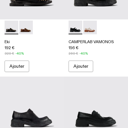
Eki - A500040-002 - Chaussures bateau noires
Eki - A500040-001 - Chaussures bateau marron
CAMPERLAB VAMONOS - A5000
CAMPERLAB VAMONO
Eki
CAMPERLAB VAMONOS
192 €
156 €
320 €
-40%
260 €
-40%
Ajouter
Ajouter