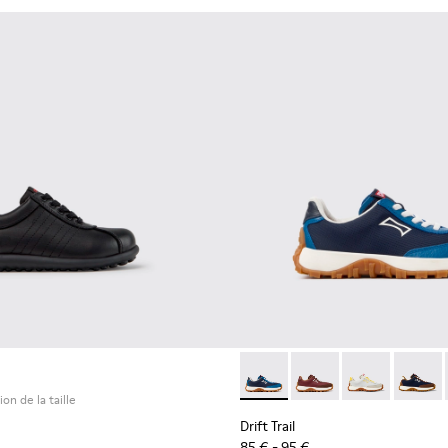
Drift Trail - K800548-032 - B
Drift Trail - K800548-
Drift Trail - 
Drift T
ion de la taille
Drift Trail
85 € - 95 €