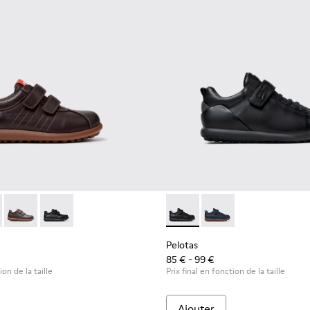
r enfants.
extile pour enfants.
r et tissu pour enfant.
53-044 - Chaussures marron en cuir et textile pour enfants.
s - 80353-043 - Chaussures bleues en cuir et tissu pour enfant
Pelotas - 80353-037
Pelotas - 80353-009 - Chaussures noires en cuir et tis
Pelotas - K800316-003 - Chaus
Pelotas - K800316-004
Pelotas
85 € - 99 €
ion de la taille
Prix final en fonction de la taille
Ajouter