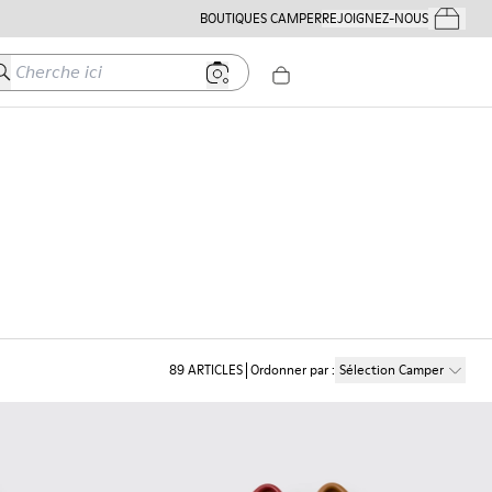
BOUTIQUES CAMPER
REJOIGNEZ-NOUS
Mes Comm
herche ici
89
ARTICLES
Ordonner par
:
Sélection Camper