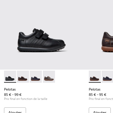
Pelotas - 80353-009 - Chaussures noires en cuir et tissu pou
Pelotas - 80353-044 - Chaussures marron en cuir et t
Pelotas - 80353-043 - Chaussures bleues en cui
Pelotas - 80353-037
Pelotas - 803
Pelota
Pelotas
Pelotas
85 € - 99 €
85 € - 95 €
Prix final en fonction de la taille
Prix final en fonct
Ajouter
Ajouter