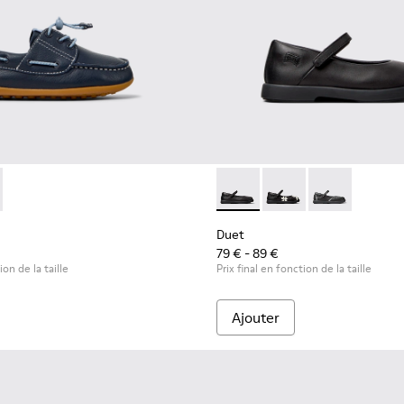
30
9-002 - Chaussures bateau en cuir bleu pour enfants.
 K800689-004
Duet - K800549-003 - Balleri
Duet - K800549-006
Duet - K8005
Duet
79 € - 89 €
ion de la taille
Prix final en fonction de la taille
Ajouter