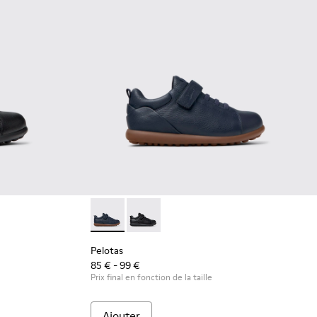
.
su pour enfants.
sures noires en cuir et tissu pour enfants.
 - Chaussures bleues en cuir et textile pour enfants.
Pelotas - K800316-004 - Chaussures bleues en
Pelotas - K800316-003 - Chaussures no
Pelotas
85 € - 99 €
Prix final en fonction de la taille
Ajouter