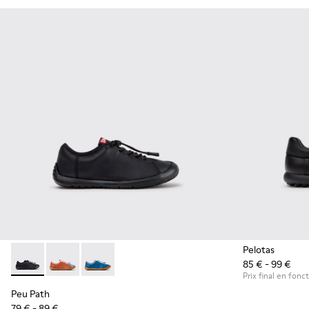
Pelotas
85 € - 99 €
Peu Path - K800707-007 - Baskets en cuir noir pour enfants.
Peu Path - K800707-008
Peu Path - K800707-002
Prix final en fonct
Peu Path
79 € - 89 €