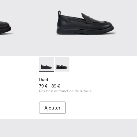
nes en cuir noir pour enfants.
49-001
Duet - K800609-001 - Mocassins en cuir noir
Duet - K800609-003 - Chaussures en 
Duet
79 € - 89 €
Prix final en fonction de la taille
Ajouter