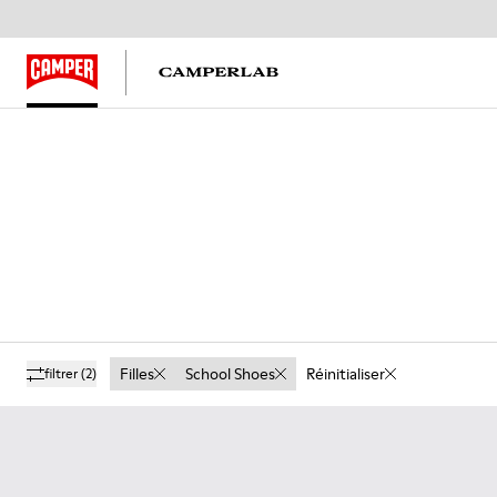
Filles
School Shoes
Réinitialiser
filtrer
(2)