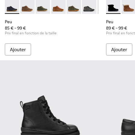
Peu - 90019-096 - Bottines en cuir bleu pour enfants.
Peu - 90019-131
Peu - 90019-130
Peu - 90019-126
Peu - 90019-125
Peu - 90019-124
Peu - 90019-123
Peu - K900365
Peu - 900
Peu -
Peu
Peu
Peu
85 € - 99 €
89 € - 99 €
Prix final en fonction de la taille
Prix final en fonct
Ajouter
Ajouter