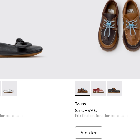
ants.
 noir pour enfants.
02-006 - Ballerines en cuir noir pour enfants.
 - K800702-004
Right - K800702-002
Twins - K800416-007 - Chaus
Twins - K800416-008 -
Twins - K80041
Twins
95 € - 99 €
ion de la taille
Prix final en fonction de la taille
Ajouter