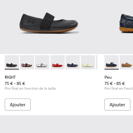
RIGHT - 80025-053 - Ballerines en cuir noir pour enfants.
RIGHT - 80025-160
RIGHT - 80025-159
RIGHT - 80025-153
RIGHT - 80025-116
RIGHT - 80025-109
RIGHT - 80025-0
Peu - K80068
Peu -
RIGHT
Peu
75 € - 85 €
75 € - 85 €
Prix final en fonction de la taille
Prix final en fonct
Ajouter
Ajouter