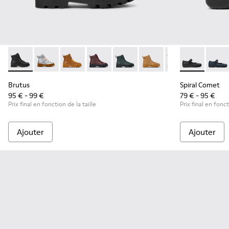
Brutus - K900179-002 - Bottines en cuir noir pour enfants.
Brutus - K900179-035
Brutus - K900179-032
Brutus - K900179-031
Brutus - K900179-027
Brutus - K900179-026
Brutus - K900179
Spiral Comet 
Brutus - 
Spiral
Bru
Brutus
Spiral Comet
95 € - 99 €
79 € - 95 €
Prix final en fonction de la taille
Prix final en fonct
Ajouter
Ajouter