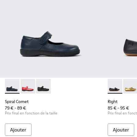
Spiral Comet - 80356-031 - Chaussures en cuir bleu pour enf
Spiral Comet - 80356-030
Spiral Comet - 80356-003 - Chaussures en cuir
Right - K8007
Right
Spiral Comet
Right
79 € - 89 €
85 € - 95 €
Prix final en fonction de la taille
Prix final en fonct
Ajouter
Ajouter