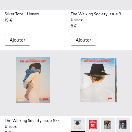
Silver Tote
- Unisex
The Walking Society Issue 9
-
Unisex
15 €
8 €
Ajouter
Ajouter
The Walking Society Issue 10
-
Unisex
The Walking Society Issue 12
The Walking Society I
The Walking So
The Wal