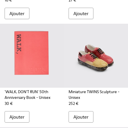
18 €
27 €
Ajouter
Ajouter
'WALK, DON’T RUN' 50th
Miniature TWINS Sculpture
-
Anniversary Book
- Unisex
Unisex
30 €
252 €
Ajouter
Ajouter