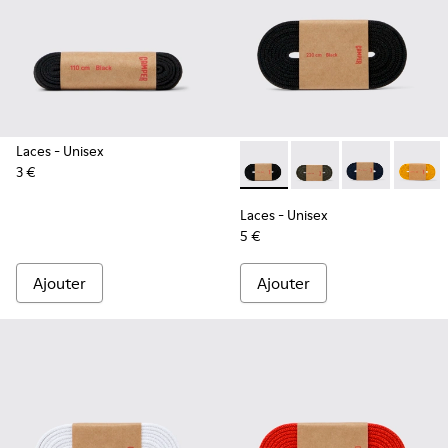
Laces
- Unisex
3 €
Laces - KL00002-001 - Lacets
Laces - KL00002-006 -
Laces - KL0000
Laces -
Laces
- Unisex
5 €
Ajouter
Ajouter