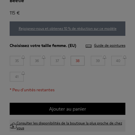
Beetle
115 €
Rejoignez-nous et obtenez 10 % de réduction sur ce modèle
Choisissez votre
taille femme
. (EU)
Guide de pointures
35
36
37
38
39
40
41
*
Peu d’unités restantes
Ajouter au panier
Consulter les disponibilités de la boutique la plus proche de chez
vous