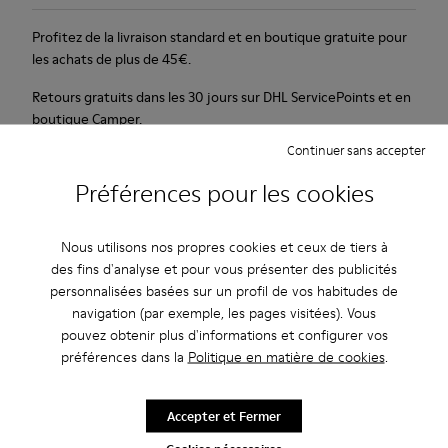
Profitez de la livraison standard et en boutique gratuite pour
les achats de plus de 45€.
Retours gratuits dans les 30 jours sur DHL ServicePoints et en
boutique Camper.
Continuer sans accepter
Période de garantie de 2 ans.
Préférences pour les cookies
Description
Nous utilisons nos propres cookies et ceux de tiers à
Pour le printemps-été 2013 Camper présente Beetle Ada, une
des fins d'analyse et pour vous présenter des publicités
sandale ouverte marron et beige avec une semelle
personnalisées basées sur un profil de vos habitudes de
compensée de 6,5 cm. Elle est confectionnée en tissu naturel.
navigation (par exemple, les pages visitées). Vous
pouvez obtenir plus d'informations et configurer vos
Entretien
préférences dans la
Politique en matière de cookies
.
Accepter et Fermer
Nos chaussures sont confectionnées à partir de matières haut