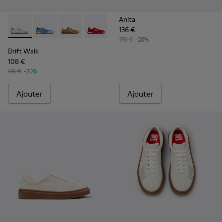
Anita
136 €
Drift Walk - K201886-001 - Baskets multicolores en textile 
Drift Walk - K201886-008
Drift Walk - K201886-006
Drift Walk - K201886-004
Drift Walk - K201886-003
170 €
-20%
Drift Walk
108 €
135 €
-20%
Ajouter
Ajouter