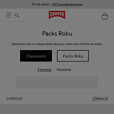
Fin de saison :
-10 % supplémentaires
Packs Roku
Assemblez-les et réassemblez-les pour créer une infinité de looks.
Chaussures
Packs Roku
Femme
Homme
21
ARTICLES
filtrer
(1)