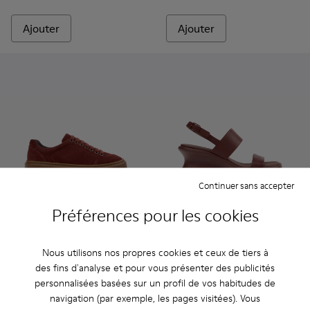
Ajouter
Ajouter
Continuer sans accepter
Préférences pour les cookies
Runner Twentyfive - K201907-005 - Baskets en daim borde
Runner Twentyfive - K201907-013
Runner Twentyfive - K201907-012
Runner Twentyfive - K201907-011
Runner Twentyfive - K201907-0
Louise Sandal - K201915-003
Runner Twentyfive - K20
Louise Sandal - K201
Runner Twentyfiv
Louise Sandal 
Runner Tw
Louise 
Ru
Nous utilisons nos propres cookies et ceux de tiers à
Runner Twentyfive
Louise Sandal
des fins d'analyse et pour vous présenter des publicités
116 €
90 €
personnalisées basées sur un profil de vos habitudes de
145 €
-20%
150 €
-40%
navigation (par exemple, les pages visitées). Vous