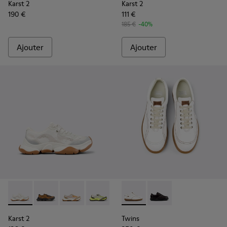
Karst 2
Karst 2
190 €
111 €
185 €
-40%
Ajouter
Ajouter
Karst 2 - K201837-009 - Baskets blanches et beiges sans co
Karst 2 - K201837-010
Karst 2 - K201837-008
Karst 2 - K201837-003
Twins - 27651-135 - Chaussur
Twins - 27651-136
Karst 2
Twins