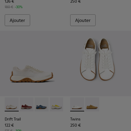
126 €
250 €
180 €
-30%
Ajouter
Ajouter
Drift Trail - K201872-001 - Baskets beiges en matériaux tec
Drift Trail - K201872-006
Drift Trail - K201872-004
Drift Trail - K201872-003
Twins - K201928-003 - Chaus
Twins - K201928-002
Drift Trail
Twins
122 €
250 €
175 €
-30%