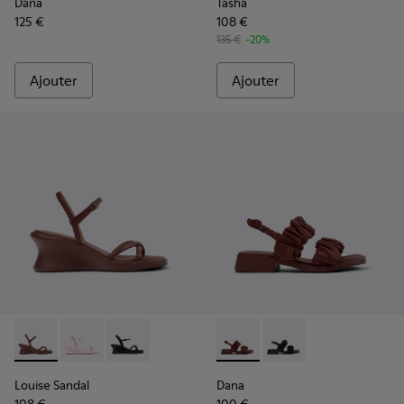
Dana
Tasha
125 €
108 €
135 €
-20%
Ajouter
Ajouter
Louise Sandal - K201916-002 - Sandales en cuir bordeaux Po
Louise Sandal - K201916-003
Louise Sandal - K201916-001
Dana - K201894-003 - Sandal
Dana - K201894-001
Louise Sandal
Dana