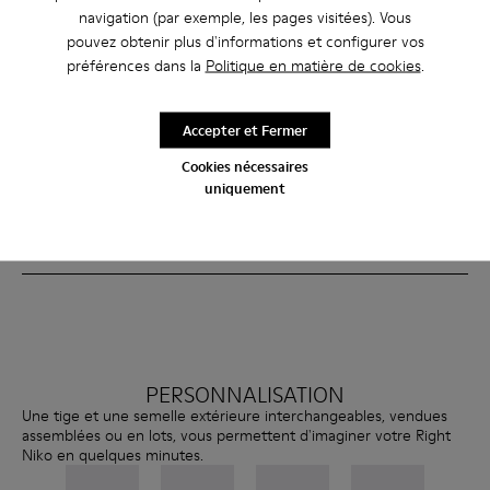
Depuis l'Asie, le produit final est expédié vers nos entrepôts en
navigation (par exemple, les pages visitées). Vous
Europe, aux États-Unis et au Vietnam, où il est préparé en vue d'une
distribution mondiale.
pouvez obtenir plus d'informations et configurer vos
préférences dans la
Politique en matière de cookies
.
Consommateurs
Les clients peuvent acheter la Right Niko entièrement assemblée ou
en lots séparés, combinant tige(s) et semelles extérieures pour la
Accepter et Fermer
personnalisation, le remplacement ou la réparation.
Cookies nécessaires
Recyclage
uniquement
À la fin de son cycle de vie, les deux composants de la Right Niko
sont retournés via notre programme Take Back, où ils peuvent être
recyclés ou downcyclés.
PERSONNALISATION
Une tige et une semelle extérieure interchangeables, vendues
assemblées ou en lots, vous permettent d'imaginer votre Right
Niko en quelques minutes.