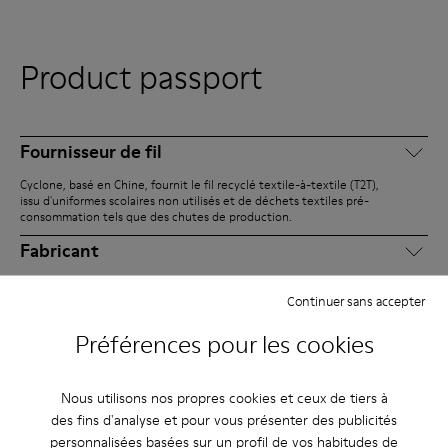
Product passport
Fournisseur de fil
Cyclone, basé en Chine, fournit le fil recyclé textile-à-textile (T2T),
issu d'uniformes scolaires non utilisés et de déchets textiles pré-
consommation tels que des chutes de production.
Fabricant
Les tige(s) et les semelles extérieures sont produites par Pusite et
Chen Tai Lai, basées respectivement en Chine et au Vietnam.
Continuer sans accepter
Assemblage
Préférences pour les cookies
Greenland est responsable de l'intégration de la chaussure dans les
paires finies.
Nous utilisons nos propres cookies et ceux de tiers à
Distributeurs
des fins d'analyse et pour vous présenter des publicités
personnalisées basées sur un profil de vos habitudes de