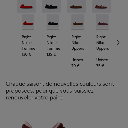
Right Niko - K201945-003 - Ballerines rouges en te
Right Niko - K201945-002
Right Niko - K201944-001 - Ballerines n
Right Niko - K201944-004
Right Niko Uppers - KS00073
Right Niko Uppers -
Right Niko Uppe
Right N
Rig
Right
Right
Right
Right
Rig
Niko
-
Niko
-
Niko
Niko
Nik
Femme
Femme
Uppers
Uppers
Out
-
-
-
130 €
135 €
Unisex
Unisex
Uni
70 €
75 €
60 
Chaque saison, de nouvelles couleurs sont
proposées, pour que vous puissiez
renouveler votre paire.