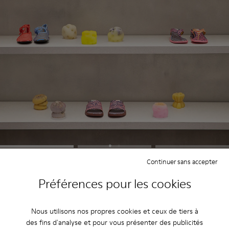
Continuer sans accepter
Au cœur du projet se trouvait une exploration de
Préférences pour les cookies
la cire, un matériau généralement associé aux
prototypes temporaires et aux étapes
intermédiaires de la production. TAKK l’a
Nous utilisons nos propres cookies et ceux de tiers à
réinventée comme un matériau final, proposant
des fins d'analyse et pour vous présenter des publicités