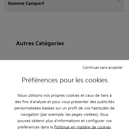
Homme Camper?
Autres Catégories
Continuer sans accepter
Bottines
Non Leather
Ballerines
Préférences pour les cookies
Chaussures à lacets
Mocassins
Clogs
Sandales
Bottes
Chaussures casual
Nous utilisons nos propres cookies et ceux de tiers à
des fins d'analyse et pour vous présenter des publicités
Baskets
Chaussons
Chaussures habillées
personnalisées basées sur un profil de vos habitudes de
navigation (par exemple, les pages visitées). Vous
Chaussures à plateau
À talon
pouvez obtenir plus d'informations et configurer vos
préférences dans la
Politique en matière de cookies
.