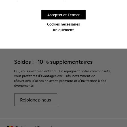
Accepter et Fermer
Cookies nécessaires
uniquement
CAMPER
HOMME CHAUSSURES
EKI POUR HOMME
Soldes : -10 % supplémentaires
Oui, vous avez bien entendu. En rejoignant notre communauté,
vous profiterez d’avantages exclusifs, notamment de
réductions, d’accès en avant-première et d’invitations à des
événements.
Rejoignez-nous