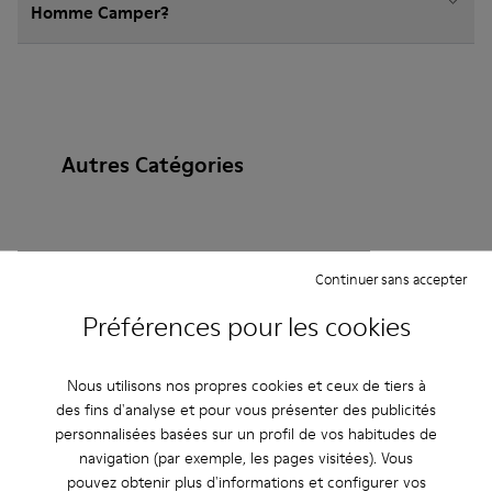
Homme Camper?
Autres Catégories
Bottines
Non Leather
Ballerines
Continuer sans accepter
Chaussures à lacets
Mocassins
Clogs
Préférences pour les cookies
Sandales
Bottes
Chaussures plates
Nous utilisons nos propres cookies et ceux de tiers à
Chaussures casual
Baskets
Chaussons
des fins d'analyse et pour vous présenter des publicités
personnalisées basées sur un profil de vos habitudes de
Chaussures habillées
Chaussures à plateau
navigation (par exemple, les pages visitées). Vous
pouvez obtenir plus d'informations et configurer vos