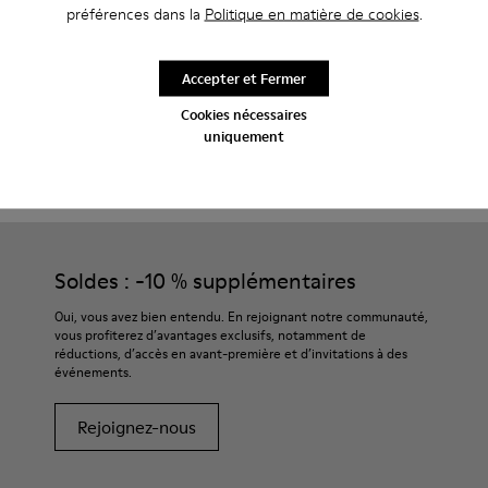
À talon
préférences dans la
Politique en matière de cookies
.
Accepter et Fermer
Cookies nécessaires
uniquement
CAMPER
HOMME CHAUSSURES
POUR HOMME
Soldes : -10 % supplémentaires
Oui, vous avez bien entendu. En rejoignant notre communauté,
vous profiterez d’avantages exclusifs, notamment de
réductions, d’accès en avant-première et d’invitations à des
événements.
Rejoignez-nous