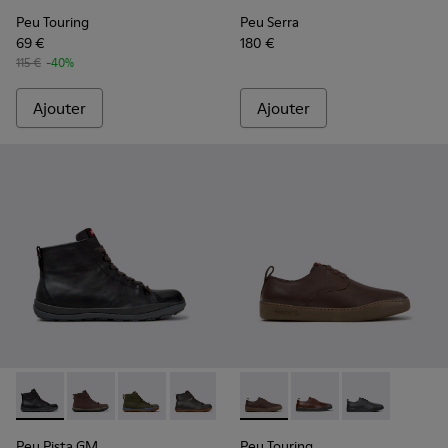
Peu Touring
Peu Serra
69 €
180 €
115 €
-40%
Ajouter
Ajouter
Peu Pista GM - K300287-034 - Bottines en cuir noir pour h
Peu Pista GM - K300287-035
Peu Pista GM - K300287-033
Peu Pista GM - K300287-032
Peu Pista GM - K300287-030
Peu Touring - K100977-009 -
Peu Pista GM - K300287
Peu Touring - K10097
Peu Pista GM - 
Peu Touring - 
Peu Pista GM
Peu Touring