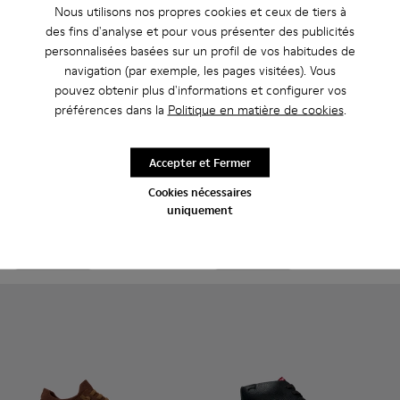
Nous utilisons nos propres cookies et ceux de tiers à
des fins d'analyse et pour vous présenter des publicités
personnalisées basées sur un profil de vos habitudes de
navigation (par exemple, les pages visitées). Vous
pouvez obtenir plus d'informations et configurer vos
préférences dans la
Politique en matière de cookies
.
Peu Serra - K101007-005 - Baskets noires et grises en mati
Peu Serra - K101007-017 - Baskets bordeaux en mati
Peu Serra - K101007-016
Peu Serra - K101007-015 - Baskets en 
Peu Serra - K101007-011 - Bask
Peu Serra - K300541-001 - Bo
Peu Serra - K101007-00
Peu Serra - K300541-
Peu Serra - K101
Peu Serra - K3
Peu Serra
Peu Ser
Accepter et Fermer
Peu Serra
Peu Serra
Cookies nécessaires
180 €
190 €
uniquement
Ajouter
Ajouter