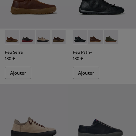
Peu Serra - K101075-010 - Chaussures marron en cuir régéné
Peu Serra - K101075-013 - Chaussures grises en cuir 
Peu Serra - K101075-011 - Chaussures en cuir 
Peu Serra - K101075-005
Peu Serra - K101075-001 - Chaus
Peu Path+ - K300558-004 - B
Peu Path+ - K300558
Peu Path+ - 
Peu Serra
Peu Path+
180 €
180 €
Ajouter
Ajouter