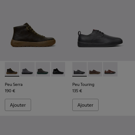
Peu Serra - K300541-004 - Bottines en cuir régénératif ver
Peu Serra - K300541-005
Peu Serra - K300541-003
Peu Serra - K300541-001 - Bottines en
Peu Touring - K100977-004 -
Peu Touring - K10097
Peu Touring -
Peu Serra
Peu Touring
190 €
135 €
Ajouter
Ajouter