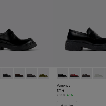
ucher en cuir bleu
rs en cuir beige
 Chaussures Bluchers en cuir bleu
0019-001 - Chaussures à lacets en cuir noir
s - A500019-012 - Chaussures à lacets en cuir marron
Vamonos - A500019-011 - Chaussures à lacets en cuir noir
Vamonos - A500019-007 - Chaussures à lacets en nubuc
Vamonos - A500019-005 - Chaussures à lacets en
Vamonos - A500019-003 - Chaussures Wal
Vamonos - A500023-001 - Moc
Vamonos - A500023-0
Vamonos - A50
Vamono
Vamonos
174 €
290 €
-40%
Ajouter