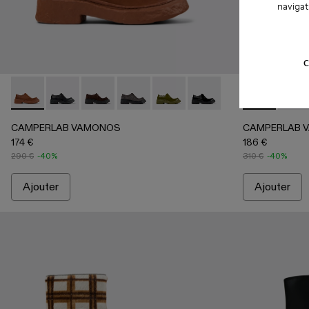
navigat
C
CAMPERLAB VAMONOS - A500019-012 - Chaussures à lacets
CAMPERLAB VAMONOS - A500019-011 - Chaussures à 
CAMPERLAB VAMONOS - A500019-007 - Chauss
CAMPERLAB VAMONOS - A500019-005 - 
CAMPERLAB VAMONOS - A500019
CAMPERLAB VAMONOS - A
CAMPERLAB V
CAMP
CAMPERLAB VAMONOS
CAMPERLAB 
174 €
186 €
290 €
-40%
310 €
-40%
Ajouter
Ajouter