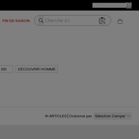
BOUTIQUES CAMPER
REJOIGNEZ-NOUS
MON C
Cherche ici
FIN DE SAISON
EKI
DÉCOUVRIR HOMME
41
ARTICLES
Ordonner par
:
Sélection Camper