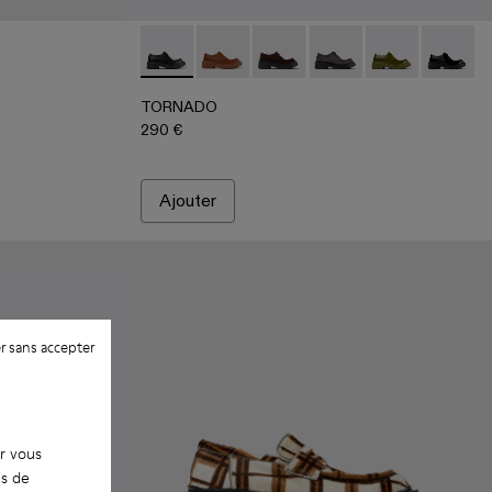
rron
41-001 - Babies en cuir noir
 A500041-003 - Babies en cuir craquelé blanc
TORNADO - A500019-011 - Chaussures à lacet
TORNADO - A500019-012 - Chaussures 
TORNADO - A500019-007 - Chau
TORNADO - A500019-005
TORNADO - A500
TORNADO 
TORNADO
290 €
Ajouter
r sans accepter
ur vous
es de