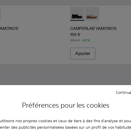
cuir marron
s en cuir noir
AMONOS - A700025-001 - Bottes hautes en cuir noir
RLAB VAMONOS - A700025-002 - Bottes hautes en cuir ma
CAMPERLAB VAMONOS - A5000
CAMPERLAB VAMONOS -
VAMONOS
CAMPERLAB VAMONOS
156 €
260 €
-40%
Ajouter
Continue
Préférences pour les cookies
tilisons nos propres cookies et ceux de tiers à des fins d'analyse et po
enter des publicités personnalisées basées sur un profil de vos habitud