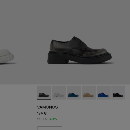
é blanc
poils tartan marron écru
n cuir noir
sins en cuir multicolores
 Grey
 Mocassins en cuir gris-noir
003 - Multicolor
3-004 - Mocassins en cuir beige
A500023-003 - Mocassins en cuir gris
NOS - A500023-002 - Mocassins en cuir marron
VAMONOS - A500023-001 - Mocassins en cuir noir
VAMONOS - A500018-012 - Multicolor
VAMONOS - A500018-009 - Grey
VAMONOS - A500018-007 - Cha
VAMONOS - A500018-00
VAMONOS - A500
VAMONOS 
VAMONOS
174 €
290 €
-40%