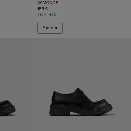
VAMONOS
186 €
310 €
-40%
Ajouter