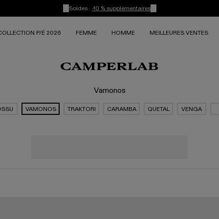
Soldes :
-10 % supplémentaires
COLLECTION P/É 2026
FEMME
HOMME
MEILLEURES VENTES
Vamonos
OSSU
VAMONOS
TRAKTORI
CARAMBA
QUETAL
VENGA