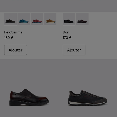
Pelotissima - K101109-006 - Baskets noires en matières te
Pelotissima - K101109-011 - Baskets bleues en matiè
Pelotissima - K101109-010 - Baskets bordeau
Pelotissima - K101109-007 - Baskets 
Don - K101140-001 - Chaussu
Don - K101140-003
Pelotissima
Don
180 €
170 €
Ajouter
Ajouter