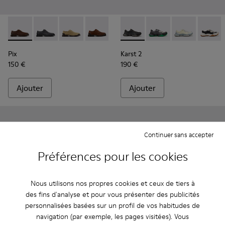
Pix - K101076-010 - Chaussures en cuir marron pour homme.
Pix - K101076-008
Pix - K101076-006
Pix - K101076-005
Pix - K101076-003
Karst 2 - K101068-001 - Bask
Pix - K101076-001
Karst 2 - K101068-016
Karst 2 - K101
Karst 2
Pix
Karst 2
150 €
190 €
Ajouter
Ajouter
Continuer sans accepter
Préférences pour les cookies
Nous utilisons nos propres cookies et ceux de tiers à
des fins d'analyse et pour vous présenter des publicités
personnalisées basées sur un profil de vos habitudes de
navigation (par exemple, les pages visitées). Vous