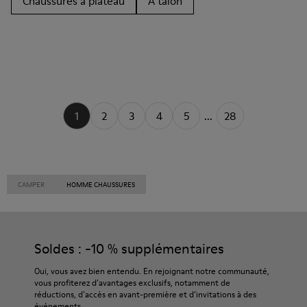
Chaussures à plateau
À talon
1
2
3
4
5
...
28
CAMPER
HOMME CHAUSSURES
Soldes : -10 % supplémentaires
Oui, vous avez bien entendu. En rejoignant notre communauté,
vous profiterez d’avantages exclusifs, notamment de
réductions, d’accès en avant-première et d’invitations à des
événements.