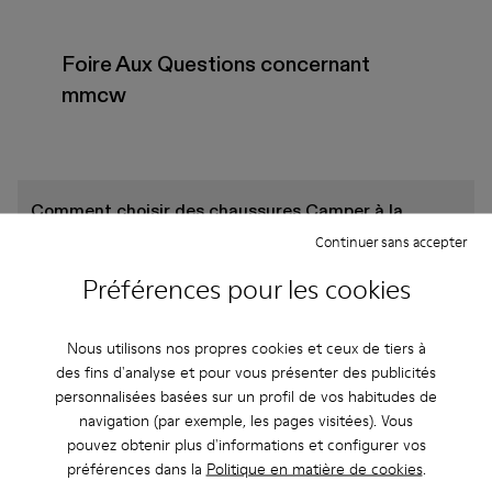
Foire Aux Questions concernant
mmcw
Comment choisir des chaussures Camper à la
bonne taille ?
Continuer sans accepter
Préférences pour les cookies
Quelle est la garantie sur les mmcw - Chaussures
pour Femme achetées sur le site Web de Camper ?
Nous utilisons nos propres cookies et ceux de tiers à
des fins d'analyse et pour vous présenter des publicités
Les retours sont-ils possibles chez Camper ?
personnalisées basées sur un profil de vos habitudes de
navigation (par exemple, les pages visitées). Vous
pouvez obtenir plus d'informations et configurer vos
Quels sont les frais d'expédition pour les mmcw -
préférences dans la
Politique en matière de cookies
.
Chaussures pour Femme Camper?