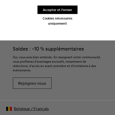
Accepter et Fermer
Cookies nécessaires
uniquement
CAMPER
FEMME CHAUSSURES
MMCW CHAUSSURES POUR FEMME
Soldes : -10 % supplémentaires
Oui, vous avez bien entendu. En rejoignant notre communauté,
vous profiterez d’avantages exclusifs, notamment de
réductions, d’accès en avant-première et d’invitations à des
événements.
Rejoignez-nous
Belgique
/
Français