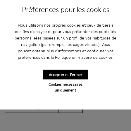
Préférences pour les cookies
Nous utilisons nos propres cookies et ceux de tiers à
Autres Catégories
des fins d'analyse et pour vous présenter des publicités
personnalisées basées sur un profil de vos habitudes de
navigation (par exemple, les pages visitées). Vous
pouvez obtenir plus d'informations et configurer vos
préférences dans la
Politique en matière de cookies
.
Bottines
Non Leather
Ballerines
Chaussures à lacets
Mocassins
Clogs
Accepter et Fermer
Sandales
Bottes
Chaussures casual
Cookies nécessaires
uniquement
Baskets
Chaussons
Chaussures habillées
Chaussures à plateau
À talon