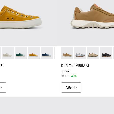
mujer.
e serraje marrones para mujer.
tillas de nobuk marrones para mujer.
2
45-101 - Zapatillas de piel serraje marrones para mujer.
NEI - K201700-002 - FORONE - Un solo zapato
 - K200645-099
r x SUNNEI - K201700-005
nner Up - K200645-083
Camper x SUNNEI - K201700-999-S055
Runner Up - K200645-074
Camper x SUNNEI - K201700-003
Runner Up - K200645-073
Camper x SUNNEI - K201700-999-S022 - Zapatos
Runner Up - K200645-056
Camper x SUNNEI - K201700-999-S044
Runner Up - K200645-040 - Sneakers
Camper x SUNNEI - K201700-001
Drift Trail VIBRAM - K201586
Camper x SUNNEI - K201
Drift Trail VIBRAM - 
Camper x SUNNEI 
Drift Trail VI
Camper x S
Drift T
EI
Drift Trail VIBRAM
108 €
180 €
-40%
ar
Añadir