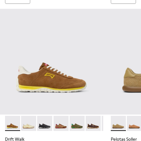
Drift Walk - K201885-003 - Zapatillas de ante y piel marrone
Drift Walk - K201885-010
Drift Walk - K201885-009
Drift Walk - K201885-008 - Zapatillas 
Drift Walk - K201885-007
Drift Walk - K201885-006
Drift Walk - K20
Pelotas Solle
Drift Wal
Pelota
Drift Walk
Pelotas Soller