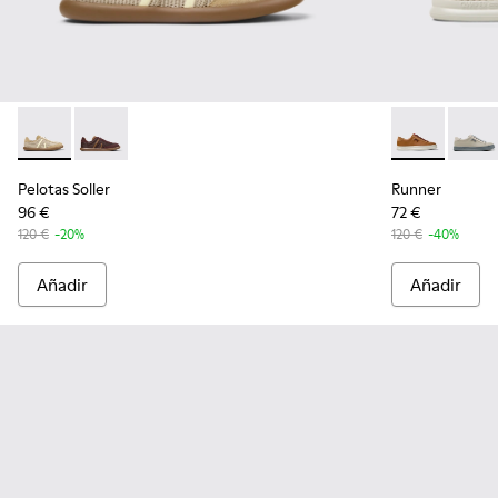
Pelotas Soller - K201818-005 - Zapatillas marrones de Tencel L
Pelotas Soller - K201818-002
Runner - K201
Runne
Pelotas Soller
Runner
96 €
72 €
120 €
-20%
120 €
-40%
Añadir
Añadir