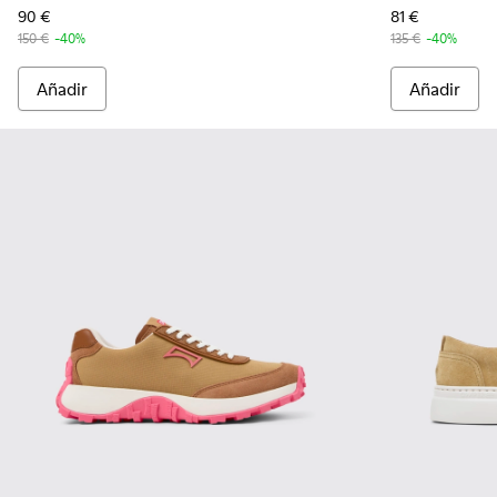
90 €
81 €
150 €
-40%
135 €
-40%
Añadir
Añadir