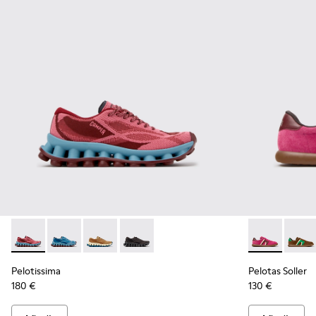
Pelotissima - K201922-010 - Zapatillas burdeos de PET recicl
Pelotissima - K201922-011 - Zapatillas azules de PET r
Pelotissima - K201922-007 - Zapatillas marron
Pelotissima - K201922-006 - Zapatillas 
Pelotas Solle
Pelota
Pelotissima
Pelotas Soller
180 €
130 €