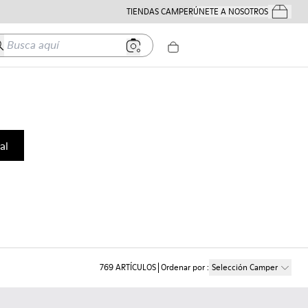
TIENDAS CAMPER
ÚNETE A NOSOTROS
Tus Pedido
usca aquí
al
769
ARTÍCULOS
Ordenar por
:
Selección Camper