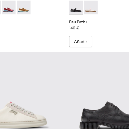
 para mujer.
l marrones para mujer.
003
01825-001
 K201922-006 - Zapatillas negras y grises de PET reciclado y ma
ssima - K201922-011 - Zapatillas azules de PET reciclado y mater
Pelotissima - K201922-010 - Zapatillas burdeos de PET recicla
Pelotissima - K201922-007 - Zapatillas marrones de mat
Peu Path+ - K201987-001 - Bai
Peu Path+ - K201987
Peu Path+
140 €
Añadir