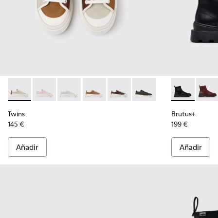
Twins - K201626-025 - Zapatillas de piel multicolores para mu
Twins - K201626-024
Twins - K201626-020
Twins - K201626-019
Twins - K201626-018
Twins - K201626-010
Brutus+ - K40
Brutu
Twins
Brutus+
145 €
199 €
Añadir
Añadir