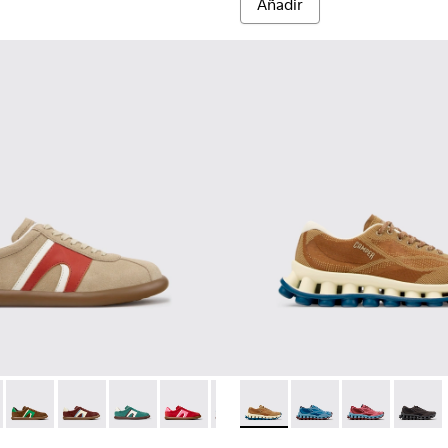
Añadir
es para mujer.
de ante y piel para mujer.
003
01825-001
r - K201608-036 - Zapatillas multicolor de ante y piel para muje
s Soller - K201608-041 - Zapatillas multicolor de nobuk y piel p
Pelotas Soller - K201608-038
Pelotas Soller - K201608-037
Pelotas Soller - K201608-031
Pelotas Soller - K201608-029
Pelotas Soller - K201608-027
Pelotissima - K201922-007 - 
Pelotas Soller - K201608-0
Pelotissima - K201922-
Pelotas Soller - K2
Pelotissima - 
Pelotas Sol
Pelotis
Pelo