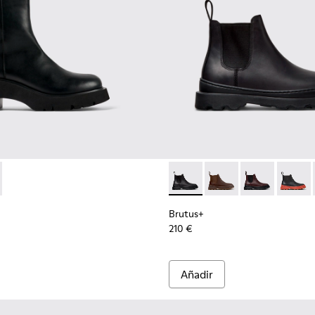
de piel negra para mujer.
25-001 - Botines negros de piel para mujer.
 - K400725-002
Brutus+ - K400818-001 - Bot
Brutus+ - K400818-0
Brutus+ - K40
Brutus
Brutus+
210 €
Añadir