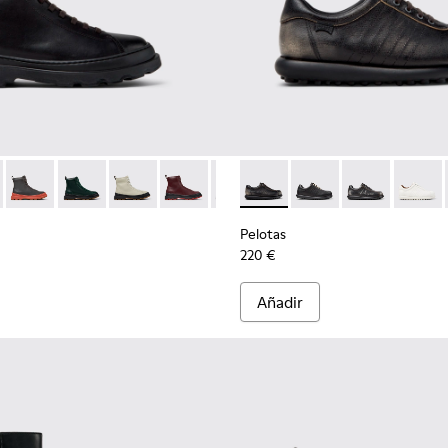
jer.
0816-001 - Botines de piel negros para mujer.
s+ - K400816-011
Brutus+ - K400816-006
Brutus+ - K400816-005
Brutus+ - K400816-004
Brutus+ - K400816-003
Brutus+ - K400816-002
Pelotas - 27205-294 - Zapatos
Pelotas - 27205-326
Pelotas - 2720
Pelotas
Pelotas
220 €
Añadir