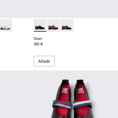
 mujer.
e piel negros para mujer.
patillas negras de piel y nobuk para mujer.
-003
010
01855-002 - Zapatillas de piel y nobuk negras para mujer.
201851-007
Pix - K201851-003
Dean - K201790-001 - Zapatos de piel negros
Dean - K201790-008
Dean - K201790-005
Dean
180 €
Añadir