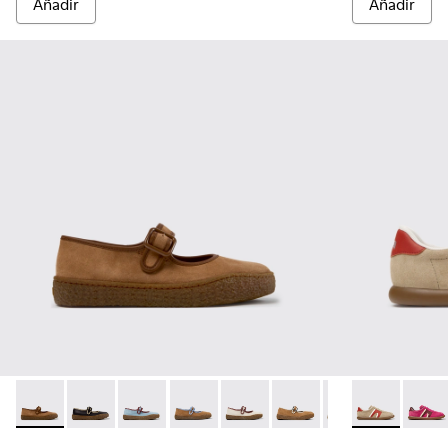
Añadir
Añadir
Peu Terreno - K201825-010 - Bailarinas de ante y piel marron
Peu Terreno - K201825-009
Peu Terreno - K201825-008 - Bailarinas azules 
Peu Terreno - K201825-007
Peu Terreno - K201825-006
Peu Terreno - K201825-
Peu Terreno - K2
Pelotas Solle
Pelota