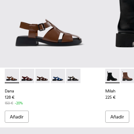
Dana - K201489-010 - Sandalias de piel marrón para mujer.
Dana - K201489-013
Dana - K201489-012
Dana - K201489-011
Dana - K201489-001 - Sandalias 
Milah - K4007
Milah
Dana
Milah
128 €
225 €
150 €
-20%
Añadir
Añadir