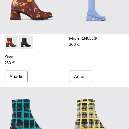
Milah TENCEL®
260 €
Kiara - K400637-006 - Botines burdeos y naranjas de piel e
Kiara - K400637-002
Kiara
230 €
Añadir
Añadir