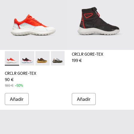
CRCLR GORE-TEX
199 €
CRCLR GORE-TEX - K201147-021 - Multicolor
CRCLR GORE-TEX - K201147-023 - Sneaker negra y bla
CRCLR GORE-TEX - K201147-018
CRCLR GORE-TEX - K201147-017
CRCLR GORE-TEX
90 €
180 €
-50%
Añadir
Añadir