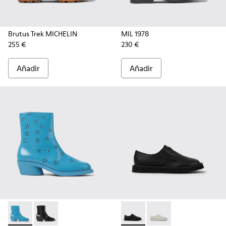
Brutus Trek MICHELIN
MIL 1978
255 €
230 €
Añadir
Añadir
Bonnie - K400687-002 - Botas azules de piel para mujer
Bonnie - K400687-001
Brothers Polze - K201340-002
Brothers Polze - K201