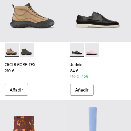
CRCLR GORE-TEX - K400640-002 - Sneakers beiges de nobuk 
CRCLR GORE-TEX - K400640-001
Juddie - K200977-001 - Zapa
Juddie - K200977-00
CRCLR GORE-TEX
Juddie
210 €
84 €
140 €
-40%
Añadir
Añadir