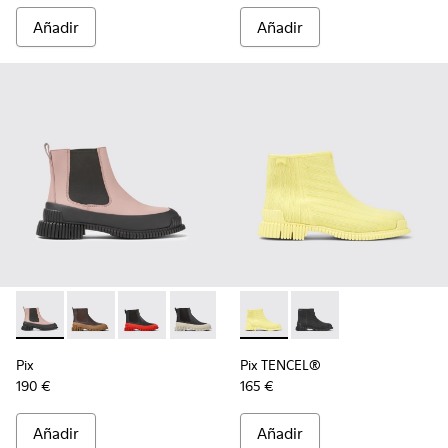
Añadir
Añadir
Pix - K400304-019 - Botas Chelsea rosas y negras de piel pa
Pix - K400304-027
Pix - K400304-026
Pix - K400304-022
Pix - K400304-014
Pix TENCEL® - K400674-002 -
Pix - K400304-005
Pix TENCEL® - K4006
Pix
Pix TENCEL®
190 €
165 €
Añadir
Añadir