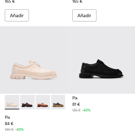
165 €
165 €
Añadir
Añadir
Pix
81 €
Pix - K200687-028 - Zapato de vestir nude con cordones pa
Pix - K200687-068
Pix - K200687-065
Pix - K200687-063
Pix - K200687-051
Pix - K200687-030
135 €
-40%
Pix
84 €
140 €
-40%