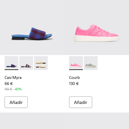
Casi Myra - K201223-006 - Multicolor
Casi Myra - K201223-005 - Multicolor
Casi Myra - K201223-001
Courb - K200828-014 - Pink
Courb - K200828-021
Casi Myra
Courb
66 €
130 €
110 €
-40%
Añadir
Añadir