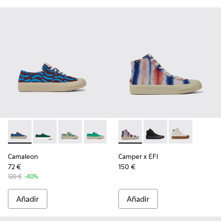
Camaleon - K201160-016 - Sneakers azules y burdeos para m
Camaleon - K201160-024
Camaleon - K201160-014 - Sneakers multicolo
Camaleon - K201160-011
Camaleon - K201160-001
Camper x EFI - K400541-013 -
Camper x EFI - K4005
Camper x EFI 
Camaleon
Camper x EFI
72 €
150 €
120 €
-40%
Añadir
Añadir