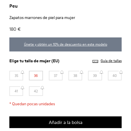
Peu
Zapatos marrones de piel para mujer
180 €
Únete y obtén un 10% de descuento en este modelo
Elige tu
talla de mujer
(EU)
Guía de tallas
35
36
37
38
39
40
41
42
*
Quedan pocas unidades
Añadir a la bolsa