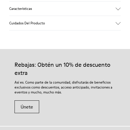
Características
Empeine
Cuidados Del Producto
Piel vacuna (Leather Working Group certificado)
Color
Marrón
Suela/Características
Nuestros zapatos se han fabricado con materiales de primera
80% TPU / 20% TPU reciclado
calidad cuidadosamente seleccionados. El uso de productos
Plantilla
adecuados para el cuidado del calzado los protegerá y
Rebajas: Obtén un 10% de descuento
EVA
garantizará que duren más tiempo.
Forro
extra
45% Poliéster reciclado, 55% Piel porcina
Si deseas obtener información detallada sobre cómo cuidar de
Así es. Como parte de la comunidad, disfrutarás de beneficios
tu par, visita nuestra
Guía para el cuidado del calzado
.
exclusivos como descuentos, acceso anticipado, invitaciones a
eventos y mucho, mucho más.
Únete