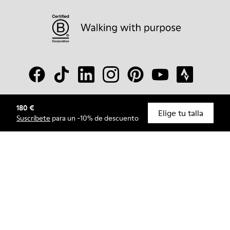
180 €
© Camper, 2026
Elige tu talla
Suscríbete
para un -10% de descuento