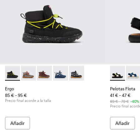
Ergo - K900324-004 - Botines de tejido negros para niños
Ergo - K900324-005
Ergo - K900324-003
Ergo - K900324-002
Ergo - K900324-001
Pelotas Flota
Pelot
Ergo
Pelotas Flota
85 € - 95 €
41 € - 47 €
Precio final acorde a la talla
69 € - 79 €
-40%
Precio final acorde
Añadir
Añadir