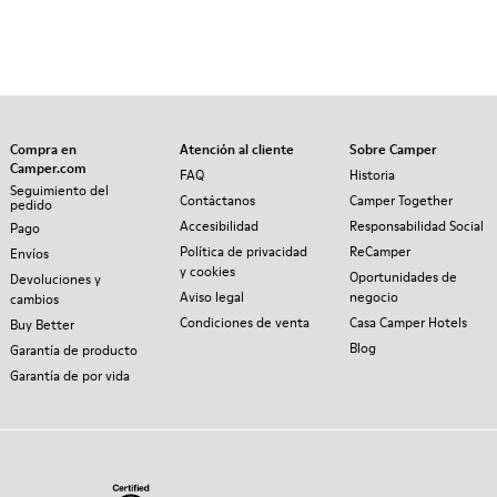
Compra en
Atención al cliente
Sobre Camper
Camper.com
FAQ
Historia
Seguimiento del
Contáctanos
Camper Together
pedido
Accesibilidad
Responsabilidad Social
Pago
Política de privacidad
ReCamper
Envíos
y cookies
Oportunidades de
Devoluciones y
Aviso legal
negocio
cambios
Condiciones de venta
Casa Camper Hotels
Buy Better
Blog
Garantía de producto
Garantía de por vida