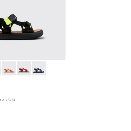
 - K800579-006 - Sandalias de PET reciclado multicolor para ni
as Flota - K800579-007
Pelotas Flota - K800579-005
Pelotas Flota - K800579-004
Pelotas Flota - K800579-001
 a la talla