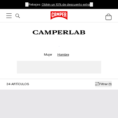
Rebajas:
Obtén un 10% de descuento extra
.
Mujer
Hombre
34
ARTÍCULOS
Filtrar
(1)