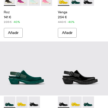
Roz - A700002-001 - Sneakers negras de algodón reciclado
Roz - A700002-006
Roz - A700002-005
Roz - A700002-004 - Pink
Roz - A700002-003 - Brown
Venga - A500007-003 - Yell
Roz - A700002-002 - Sne
Venga - A500007-002
Venga - A5000
Roz
Venga
141 €
264 €
235 €
-40%
440 €
-40%
Añadir
Añadir
Venga - A500007-002 - Green
Venga - A500007-003 - Yellow
Venga - A500007-001 - Black
Venga - A500007-001 - Blac
Venga - A500007-003 
Venga - A5000