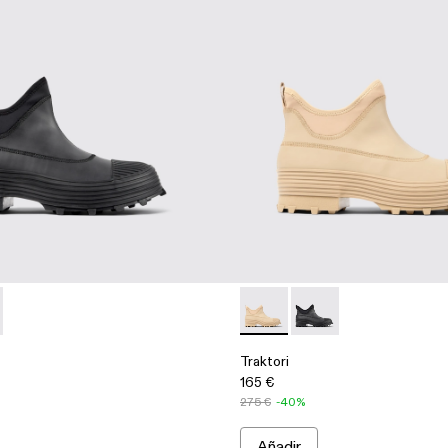
os
 blanco
 de piel verde
 Zuecos de piel multicolor
6-005 - Zuecos de piel negros
00009-001 - Botines negros
- A500006-002
ri - A700009-002 - Botines beige
ktori - A500006-001 - Black
Traktori - A700009-002 - Bot
Traktori - A700009-00
Traktori
165 €
275 €
-40%
Añadir