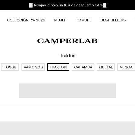
Rebajas:
Obtén un 10% de descuento extra
COLECCIÓN P/V 2026
MUJER
HOMBRE
BEST SELLERS
Traktori
TOSSU
VAMONOS
TRAKTORI
CARAMBA
QUETAL
VENGA