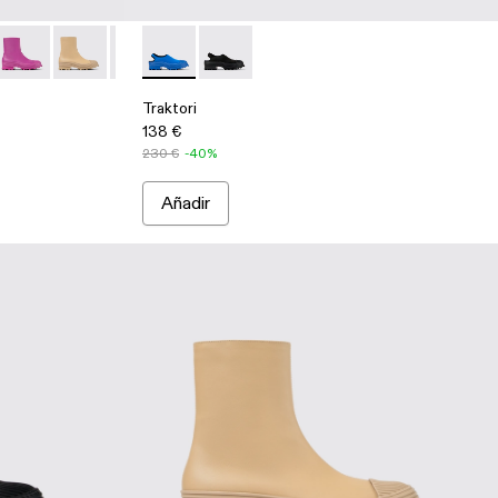
lor
multicolor
de piel negros
a de piel verde con cremallera
0 - Botas burdeos de piel
-001 - Black
004-009 - Sneaker alta de piel blanca con cremallera
i - A700004-006 - Botas de piel verde claro
Traktori - A700004-005 - Botas de piel violetas
Traktori - A700004-004 - Botas de piel beige
Traktori - A700004-003
Traktori - A500021-002 - Zueco de tejido azu
Traktori - A700004-002
Traktori - A500021-001 - Zueco de tej
Traktori - A700004-001 - Botas neg
Traktori
138 €
230 €
-40%
Añadir