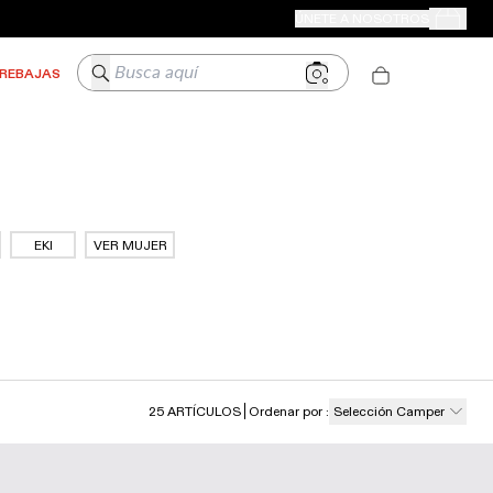
TIENDAS CAMPER
ÚNETE A NOSOTROS
Tus Pedido
Busca aquí
REBAJAS
EKI
VER MUJER
25
ARTÍCULOS
Ordenar por
:
Selección Camper