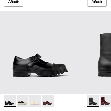
Añadir
Añadir
TRAKTORI - A500022-001 - Zuecos estilo merceditas de pie
TRAKTORI - A500022-008
TRAKTORI - A500022-005 - Zuecos merceditas
TRAKTORI - A500022-002 - Zuecos bur
Traktori - A7
Trakto