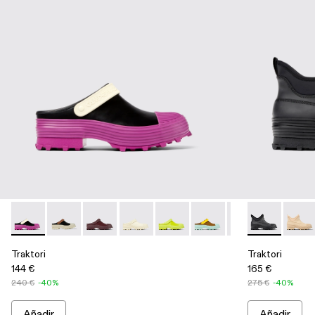
Traktori - A500006-007 - Zuecos de piel multicolor
Traktori - A500006-015
Traktori - A500006-011 - Zuecos de piel burde
Traktori - A500006-010 - Zueco de piel
Traktori - A500006-008 - Zueco
Traktori - A500006-006 -
Traktori - A50000
Traktori - A7
Traktori 
Trakto
Tra
Traktori
Traktori
144 €
165 €
240 €
-40%
275 €
-40%
Añadir
Añadir