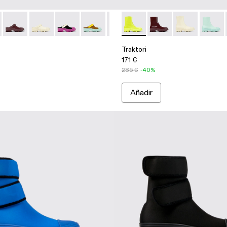
con cremallera
on cremallera
 verde claro
e piel violetas
 Botas de piel beige
04-003
00006-008 - Zueco de piel verde
- A700004-002
ri - A500006-015
ktori - A700004-001 - Botas negras de piel
Traktori - A500006-011 - Zuecos de piel burdeos
Traktori - A500006-010 - Zueco de piel blanco
Traktori - A500006-007 - Zuecos de piel multico
Traktori - A500006-006 - Zuecos de piel 
Traktori - A500006-005 - Zuecos 
Traktori - A700004-007 - Bot
Traktori - A500006-002
Traktori - A700004-01
Traktori - A500006
Traktori - A700
Traktor
Traktori
171 €
285 €
-40%
Añadir