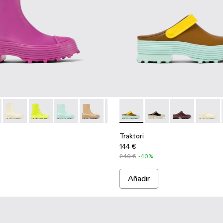
blanca con cremallera
verde con cremallera
e piel violetas
 Botas de piel beige
04-003
00004-005 - Botas de piel violetas
- A700004-002
ri - A700004-010 - Botas burdeos de piel
ktori - A700004-001 - Botas negras de piel
Traktori - A700004-009 - Sneaker alta de piel blanca con crema
Traktori - A700004-007 - Bota de piel verde con cremal
Traktori - A700004-006 - Botas de piel verde cl
Traktori - A700004-004 - Botas de piel 
Traktori - A700004-003
Traktori - A500006-006 - Zuec
Traktori - A700004-002
Traktori - A500006-0
Traktori - A700004
Traktori - A50
Traktor
Traktori
144 €
240 €
-40%
Añadir