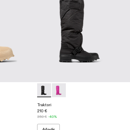
ines beige
1 - Botines negros
Traktori - A700008-001 - Botas altas negras
Traktori - A700008-003 - Botas altas 
Traktori
210 €
350 €
-40%
Añadir