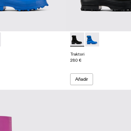
00014-002 - Bota media de tejido azul
ri - A700014-001 - Bota media de tejido negra
Traktori - A700014-001 - Bota
Traktori - A700014-002
Traktori
280 €
Añadir