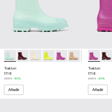
Traktori - A700004-006 - Botas de piel verde claro
Traktori - A700004-010 - Botas burdeos de piel
Traktori - A700004-009 - Sneaker alta de piel 
Traktori - A700004-007 - Bota de piel 
Traktori - A700004-005 - Botas d
Traktori - A700004-004 -
Traktori - A7000
Traktori - A7
Traktori 
Trakto
Tra
Traktori
Traktori
171 €
171 €
285 €
-40%
285 €
-40%
Añadir
Añadir