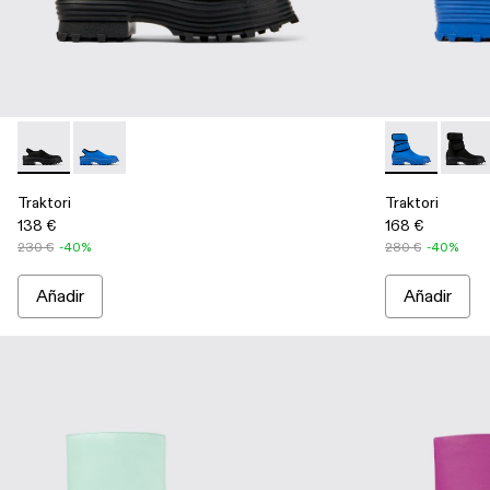
Traktori - A500021-001 - Zueco de tejido negro
Traktori - A500021-002 - Zueco de tejido azul
Traktori - A7
Trakto
Traktori
Traktori
138 €
168 €
230 €
-40%
280 €
-40%
Añadir
Añadir