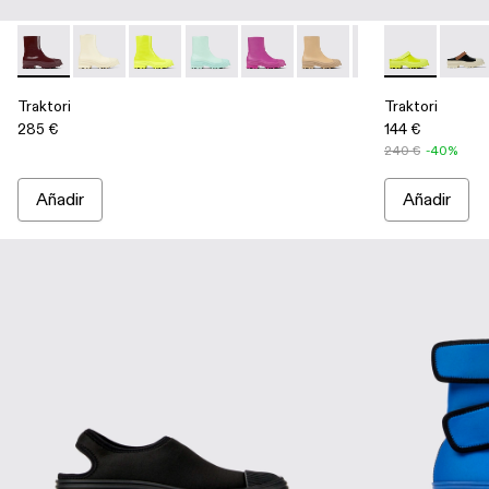
Traktori - A700004-010 - Botas burdeos de piel
Traktori - A700004-009 - Sneaker alta de piel blanca 
Traktori - A700004-007 - Bota de piel verde c
Traktori - A700004-006 - Botas de piel
Traktori - A700004-005 - Botas d
Traktori - A700004-004 -
Traktori - A7000
Traktori - A5
Traktori 
Trakto
Tra
Traktori
Traktori
285 €
144 €
240 €
-40%
Añadir
Añadir