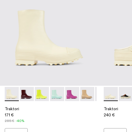
Traktori - A700004-009 - Sneaker alta de piel blanca con crem
Traktori - A700004-010 - Botas burdeos de piel
Traktori - A700004-007 - Bota de piel verde c
Traktori - A700004-006 - Botas de piel
Traktori - A700004-005 - Botas d
Traktori - A700004-004 -
Traktori - A7000
Traktori - A5
Traktori 
Trakto
Tra
Traktori
Traktori
171 €
240 €
285 €
-40%