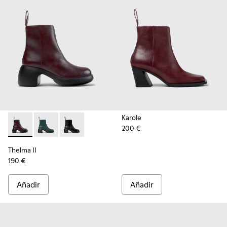
Karole
200 €
Thelma II - K400784-004 - Burgundy
Thelma II - K400784-002
Thelma II - K400784-001
Thelma II
190 €
Añadir
Añadir