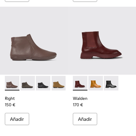
Right - K400313-014 - Botines marrones de piel para mujer
Right - K400313-019
Right - K400313-018
Right - K400313-013
Right - K400313-008
Walden - K400531-005 - Bota
Right - K400313-002
Walden - K400531-00
Walden - K400
Right
Walden
150 €
170 €
Añadir
Añadir