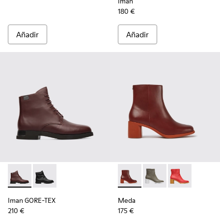
Iman
180 €
Añadir
Añadir
Iman GORE-TEX - K400342-002 - Burgundy
Iman GORE-TEX - K400342-001
Meda - K400455-013 - Botas 
Meda - K400455-004
Meda - K4004
Iman GORE-TEX
Meda
210 €
175 €