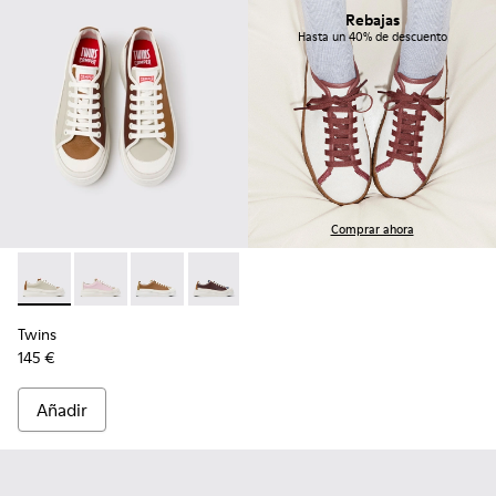
Rebajas
Hasta un 40% de descuento
Comprar ahora
Twins - K201626-025 - Zapatillas de piel multicolores para mu
Twins - K201626-024
Twins - K201626-019
Twins - K201626-018
Twins - K201626-010
Twins
145 €
Añadir