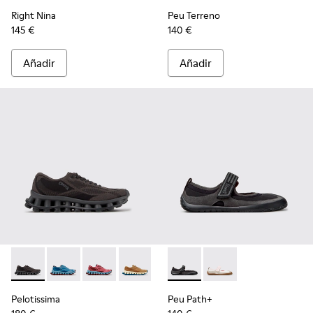
Right Nina
Peu Terreno
145 €
140 €
Añadir
Añadir
Pelotissima - K201922-006 - Zapatillas negras y grises de PET
Pelotissima - K201922-011 - Zapatillas azules de PET r
Pelotissima - K201922-010 - Zapatillas burdeos
Pelotissima - K201922-007 - Zapatillas
Peu Path+ - K201987-001 - Bai
Peu Path+ - K201987
Pelotissima
Peu Path+