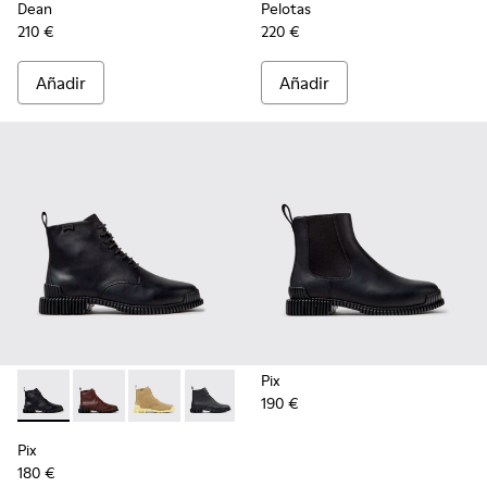
Dean
Pelotas
210 €
220 €
Añadir
Añadir
Pix
190 €
Pix - K400830-005 - Botines de piel negros para mujer.
Pix - K400830-006
Pix - K400830-004
Pix - K400830-001
Pix
180 €