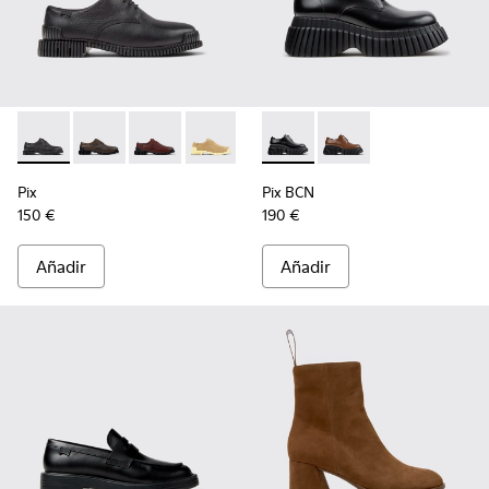
Pix - K201851-001 - Zapatos de piel negros para mujer.
Pix - K201851-011
Pix - K201851-010
Pix - K201851-007
Pix - K201851-003
Pix BCN - K201949-001 - Zapa
Pix BCN - K201949-0
Pix
Pix BCN
150 €
190 €
Añadir
Añadir