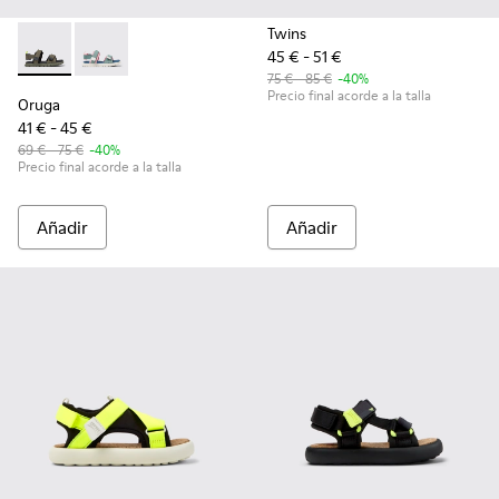
Twins
45 € - 51 €
Oruga - K800637-001 - Sandalias de tejido multicolor para ni
Oruga - K800637-004 - Sandalias de tejido multicolor
75 € - 85 €
-40%
Precio final acorde a la talla
Oruga
41 € - 45 €
69 € - 75 €
-40%
Precio final acorde a la talla
Añadir
Añadir