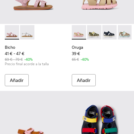
Bicho - K800617-003 - Sandalias de nobuk multicolor para ni
Bicho - K800617-004 - Sandalias de piel plateada para
Oruga - K800489-014 - Sandali
Oruga - K800489-015
Oruga - K800
Oruga 
Bicho
Oruga
41 € - 47 €
39 €
69 € - 79 €
-40%
65 €
-40%
Precio final acorde a la talla
Añadir
Añadir