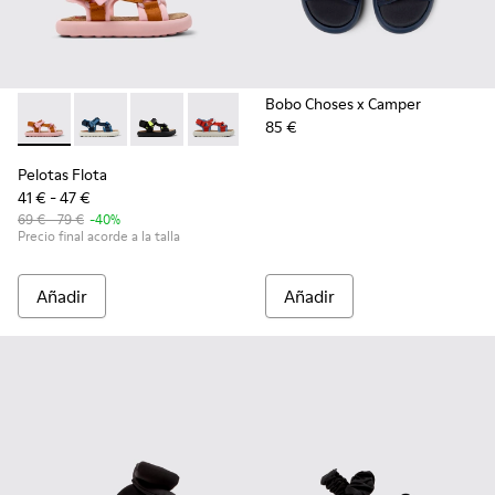
Bobo Choses x Camper
85 €
Pelotas Flota - K800579-005 - Sandalía de PET reciclado mult
Pelotas Flota - K800579-007
Pelotas Flota - K800579-006 - Sandalias de PE
Pelotas Flota - K800579-004
Pelotas Flota - K800579-001
Pelotas Flota
41 € - 47 €
69 € - 79 €
-40%
Precio final acorde a la talla
Añadir
Añadir