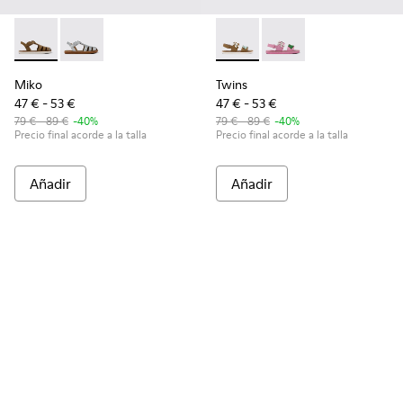
Miko - K800569-004 - Sandalia de piel marrón
Miko - K800569-003
Twins - K800591-002 - Sandal
Twins - K800591-001
Miko
Twins
47 € - 53 €
47 € - 53 €
79 € - 89 €
-40%
79 € - 89 €
-40%
Precio final acorde a la talla
Precio final acorde a la talla
Añadir
Añadir