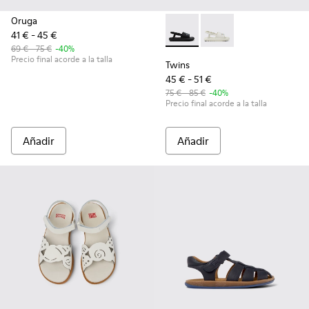
Oruga
41 € - 45 €
Twins - K800631-003 - Sandali
Twins - K800631-002 - 
69 € - 75 €
-40%
Precio final acorde a la talla
Twins
45 € - 51 €
75 € - 85 €
-40%
Precio final acorde a la talla
Añadir
Añadir