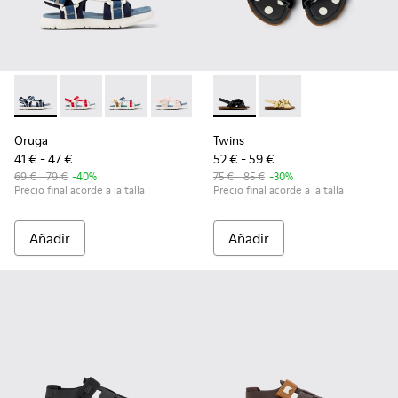
Oruga - K800686-002 - Sandalias de tejido y piel azules para
Oruga - K800686-004 - Sandalias blancas y rojas para
Oruga - K800686-003 - Sandalias de tejido mul
Oruga - K800686-001 - Sandalias de teji
Twins - K800677-003 - Sandal
Twins - K800677-001 - 
Oruga
Twins
41 € - 47 €
52 € - 59 €
69 € - 79 €
-40%
75 € - 85 €
-30%
Precio final acorde a la talla
Precio final acorde a la talla
Añadir
Añadir