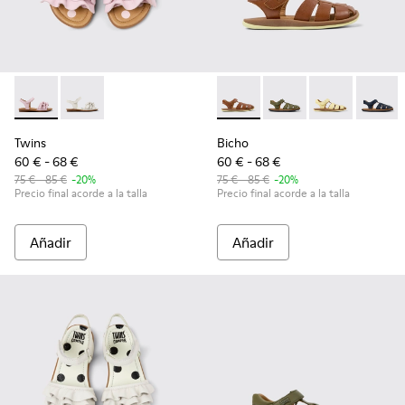
Twins - K800676-003 - Sandalias de piel rosa para niños.
Twins - K800676-001 - Sandalias de piel blancas para 
Bicho - 80177-078 - Sandalias
Bicho - 80177-088 - Sa
Bicho - 80177-0
Bicho -
Twins
Bicho
60 € - 68 €
60 € - 68 €
75 € - 85 €
-20%
75 € - 85 €
-20%
Precio final acorde a la talla
Precio final acorde a la talla
Añadir
Añadir