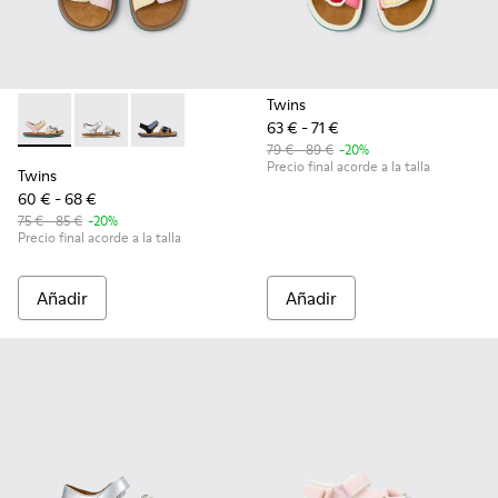
Twins
63 € - 71 €
Twins - K800672-003 - Sandalias de nobuk y piel amarillas pa
Twins - K800672-004 - Sandalias de piel grises para n
Twins - K800672-002 - Sandalias de nobuck az
79 € - 89 €
-20%
Precio final acorde a la talla
Twins
60 € - 68 €
75 € - 85 €
-20%
Precio final acorde a la talla
Añadir
Añadir