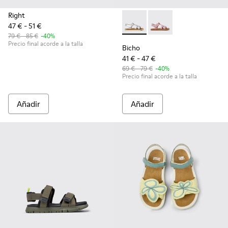
Right
47 € - 51 €
Bicho - K800617-004 - Sandali
Bicho - K800617-003 -
79 € - 85 €
-40%
Precio final acorde a la talla
Bicho
41 € - 47 €
69 € - 79 €
-40%
Precio final acorde a la talla
Añadir
Añadir