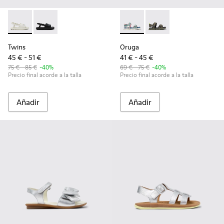
Twins - K800631-002 - Sandalias de piel blanca para niños.
Twins - K800631-003 - Sandalias de piel negras para 
Oruga - K800637-004 - Sandal
Oruga - K800637-001 -
Twins
Oruga
45 € - 51 €
41 € - 45 €
75 € - 85 €
-40%
69 € - 75 €
-40%
Precio final acorde a la talla
Precio final acorde a la talla
Añadir
Añadir