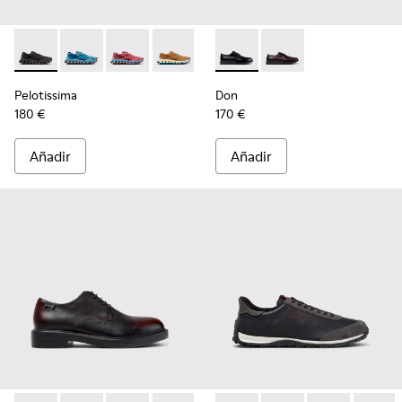
Pelotissima - K101109-006 - Zapatillas negras de materiales 
Pelotissima - K101109-011 - Zapatillas azules de mate
Pelotissima - K101109-010
Pelotissima - K101109-007 - Zapatillas
Don - K101140-001 - Zapatos 
Don - K101140-003
Pelotissima
Don
180 €
170 €
Añadir
Añadir