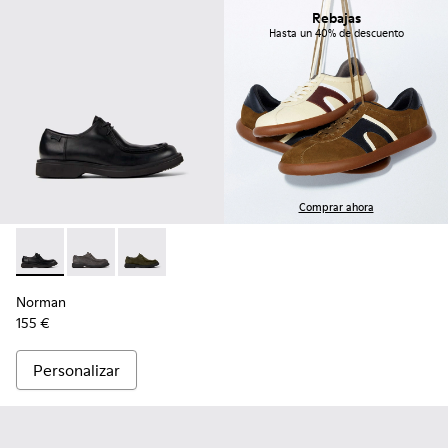
Rebajas
Hasta un 40% de descuento
Comprar ahora
Norman - K100999-001 - Zapatos de piel negros para hombr
Norman - K100999-005
Norman - K100999-002
Norman
155 €
Personalizar