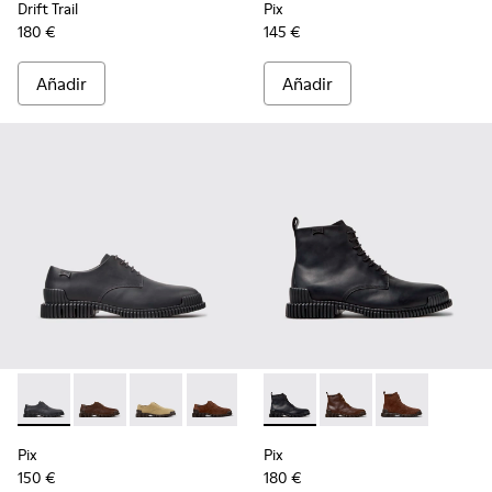
Drift Trail
Pix
180 €
145 €
Añadir
Añadir
Pix - K101076-008 - Zapatos de piel grises para hombre.
Pix - K101076-010
Pix - K101076-006
Pix - K101076-005
Pix - K101076-003
Pix - K300542-004 - Botines 
Pix - K101076-001 - Zapa
Pix - K300542-005
Pix - K300542
Pix
Pix
150 €
180 €