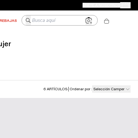
TIENDAS CAMPER
ÚNETE A NOSOTROS
Tus Pedido
Busca aquí
REBAJAS
ujer
6
ARTÍCULOS
Ordenar por
:
Selección Camper