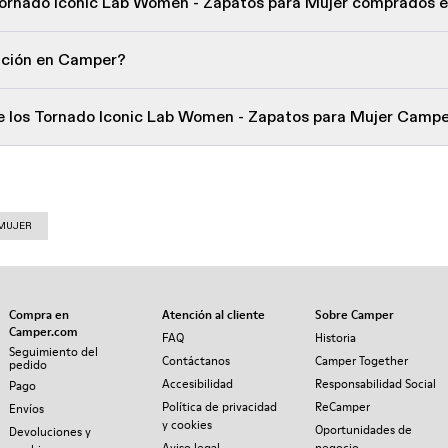
 Tornado Iconic Lab Women - Zapatos para Mujer comprados 
lución en Camper?
de los Tornado Iconic Lab Women - Zapatos para Mujer Camp
 MUJER
Compra en
Atención al cliente
Sobre Camper
Camper.com
FAQ
Historia
Seguimiento del
Contáctanos
Camper Together
pedido
Accesibilidad
Responsabilidad Social
Pago
Política de privacidad
ReCamper
Envíos
y cookies
Oportunidades de
Devoluciones y
Aviso legal
negocio