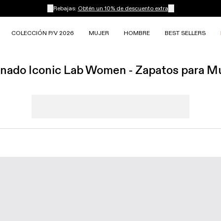
Rebajas:
Obtén un 10% de descuento extra
COLECCIÓN P/V 2026
MUJER
HOMBRE
BEST SELLERS
nado Iconic Lab Women - Zapatos para M