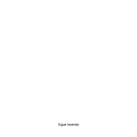
Conoce nuestra
historia
Sigue leyendo