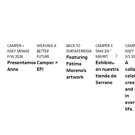
CAMPER ×
WEAVING A
BACK TO
CAMPER X
CAMP
ISSEY MIYAKE
BETTER
PORTAFERRISSA
TAKK EN EL
ISSEY
Featuring
F/W 2026
FUTURE
MAYRIT 2026
S/S 2
Presentamos
Camper ×
Exhibido
A
Fátima
Anna
EFI
en nuestra
coll
Moreno's
tienda de
cele
artwork
Serrano
crea
and 
in
eve
life.