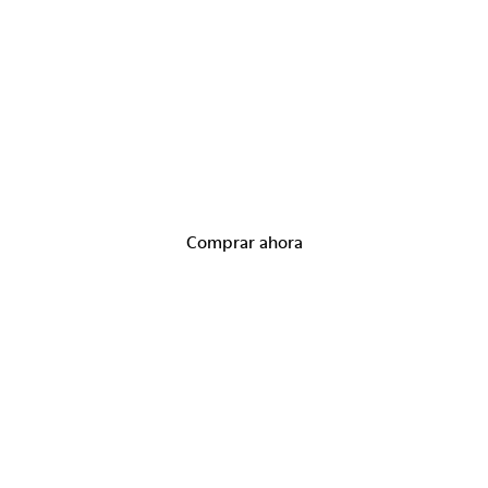
Day & Night Sandals
Comprar ahora