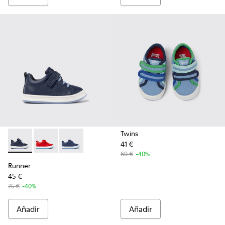
Twins
41 €
Runner - K800529-007 - Sneaker de piel azul
Runner - K800529-002 - Sneakers rojas de piel para 
Runner - K800529-001 - Sneakers azules de pi
69 €
-40%
Runner
45 €
75 €
-40%
Añadir
Añadir