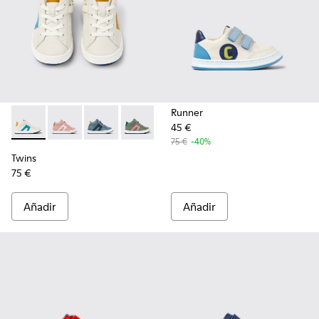
Runner
45 €
Twins - K900338-002 - Sneakers blancas de piel para niños
Twins - K900338-004 - Sneakers de piel rosa para ni
Twins - K900338-003 - Sneakers de piel gris p
Twins - K900338-001 - Sneakers verdes
75 €
-40%
Twins
75 €
Añadir
Añadir