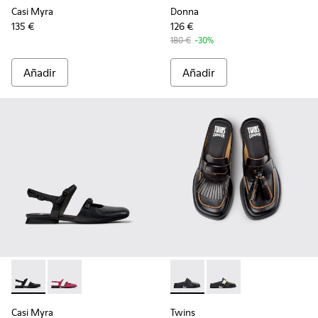
Casi Myra
Donna
135 €
126 €
180 €
-30%
Añadir
Añadir
Casi Myra - K201804-001 - Zapatos semiabiertos de piel negr
Casi Myra - K201804-003 - Zapatos semiabiertos de p
Twins - K201890-001 - Mocasi
Twins - K201890-002 -
Casi Myra
Twins