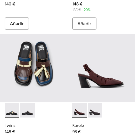
140 €
148 €
185 €
-20%
Añadir
Añadir
Twins - K201890-002 - Mocasines de piel multicolor para mu
Twins - K201890-001 - Mocasines de piel negros para
Karole - K201844-003 - Zapat
Karole - K201844-001 
Twins
Karole
148 €
93 €