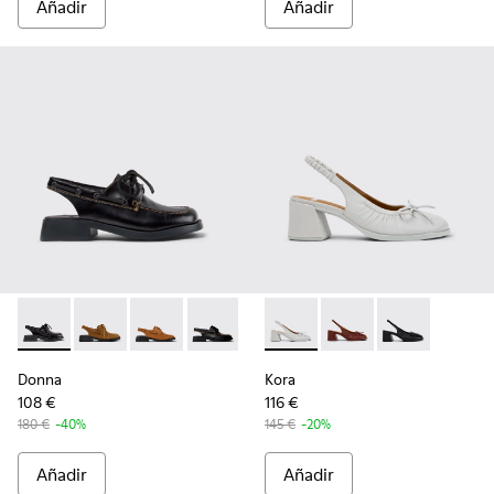
Añadir
Añadir
Donna - K201742-007 - Zapatos semiabiertos de piel negros 
Donna - K201742-004 - Zapatos semiabiertos de piel 
Donna - K201742-003 - Mocasines de nobuk m
Donna - K201742-001 - Mocasines náuti
Kora - K201896-003 - Zapatos
Kora - K201896-002 - 
Kora - K201896
Donna
Kora
108 €
116 €
180 €
-40%
145 €
-20%
Añadir
Añadir