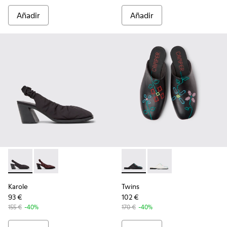
Añadir
Añadir
Karole - K201844-001 - Zapatos semiabiertos de tejido negro
Karole - K201844-003 - Zapatos semiabiertos de tejid
Twins - K201750-001 - Sandali
Twins - K201750-002 - 
Karole
Twins
93 €
102 €
155 €
-40%
170 €
-40%