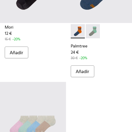
Mori
12 €
Palmtree - CA023-002 - Mult
Palmtree - CA023-001
15 €
-20%
Palmtree
Añadir
24 €
30 €
-20%
Añadir