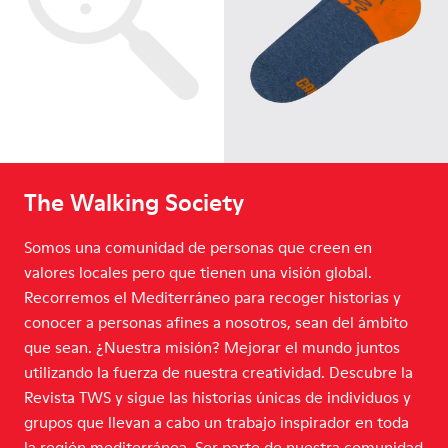
The Walking Society
Somos una comunidad de personas que creen en
valores locales pero que tienen una visión global.
Recorremos el Mediterráneo para recoger historias y
conocer a personas afines a nosotros, sean del ámbito
que sean. ¿Nuestra misión? Mejorar el mundo juntos
utilizando la fuerza de nuestra creatividad. Descubre la
Revista TWS y sigue las historias únicas de individuos y
grupos que llevan a cabo un trabajo inspirador en toda
la región mediterránea. Ser parte de nuestra comunidad