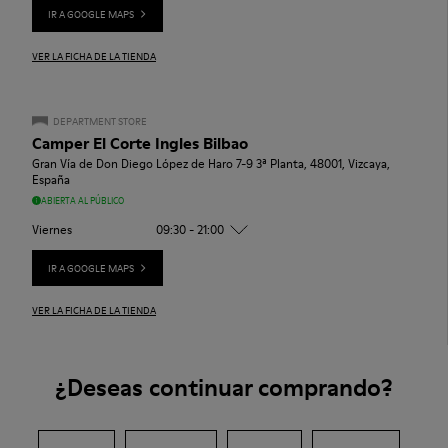
IR A GOOGLE MAPS
VER LA FICHA DE LA TIENDA
DEPARTMENT STORE
Camper El Corte Ingles Bilbao
Gran Vía de Don Diego López de Haro 7-9 3ª Planta, 48001, Vizcaya,
España
ABIERTA AL PÚBLICO
Viernes
09:30 - 21:00
IR A GOOGLE MAPS
VER LA FICHA DE LA TIENDA
¿Deseas continuar comprando?