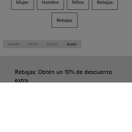
Mujer
Hombre
Niños
Rebajas
Rebajas
CAMPER
SHOPS
ESPAÑA
BILBAO
Rebajas: Obtén un 10% de descuento
extra
Así es. Como parte de la comunidad, disfrutarás de beneficios
exclusivos como descuentos, acceso anticipado, invitaciones a
eventos y mucho, mucho más.
Únete