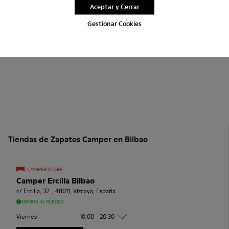
Aceptar y Cerrar
Gestionar Cookies
Tiendas de Zapatos Camper en Bilbao
CAMPER STORE
Camper Ercilla Bilbao
c/ Ercilla, 32. , 48011, Vizcaya, España
ABIERTA AL PÚBLICO
Viernes
10:00 - 20:30