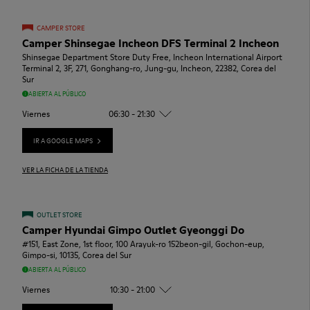
CAMPER STORE
Camper Shinsegae Incheon DFS Terminal 2 Incheon
Shinsegae Department Store Duty Free, Incheon International Airport
Terminal 2, 3F, 271, Gonghang-ro, Jung-gu, Incheon, 22382, Corea del
Sur
ABIERTA AL PÚBLICO
Viernes
06:30 - 21:30
IR A GOOGLE MAPS
VER LA FICHA DE LA TIENDA
OUTLET STORE
Camper Hyundai Gimpo Outlet Gyeonggi Do
#151, East Zone, 1st floor, 100 Arayuk-ro 152beon-gil, Gochon-eup,
Gimpo-si, 10135, Corea del Sur
ABIERTA AL PÚBLICO
Viernes
10:30 - 21:00