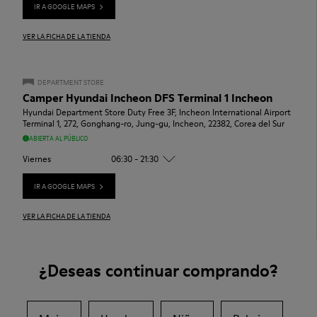
IR A GOOGLE MAPS
VER LA FICHA DE LA TIENDA
DEPARTMENT STORE
Camper Hyundai Incheon DFS Terminal 1 Incheon
Hyundai Department Store Duty Free 3F, Incheon International Airport
Terminal 1, 272, Gonghang-ro, Jung-gu, Incheon, 22382, Corea del Sur
ABIERTA AL PÚBLICO
Viernes
06:30 - 21:30
IR A GOOGLE MAPS
VER LA FICHA DE LA TIENDA
¿Deseas continuar comprando?