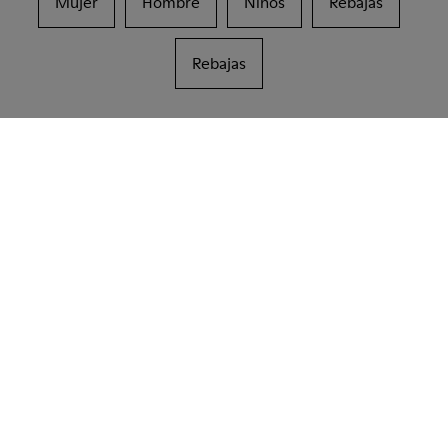
Mujer
Hombre
Niños
Rebajas
Rebajas
CAMPER
SHOPS
COREA DEL SUR
INCHEON
Rebajas: Obtén un 10% de descuento
extra
Así es. Como parte de la comunidad, disfrutarás de beneficios
exclusivos como descuentos, acceso anticipado, invitaciones a
eventos y mucho, mucho más.
Únete