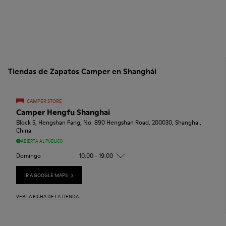
Tiendas de Zapatos Camper en Shanghái
CAMPER STORE
Camper Hengfu Shanghai
Block 5, Hengshan Fang, No. 890 Hengshan Road, 200030, Shanghai,
China
ABIERTA AL PÚBLICO
Domingo
10:00 - 19:00
IR A GOOGLE MAPS
VER LA FICHA DE LA TIENDA