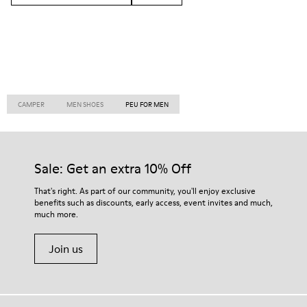
CAMPER
MEN SHOES
PEU FOR MEN
Sale: Get an extra 10% Off
That's right. As part of our community, you'll enjoy exclusive
benefits such as discounts, early access, event invites and much,
much more.
Join us