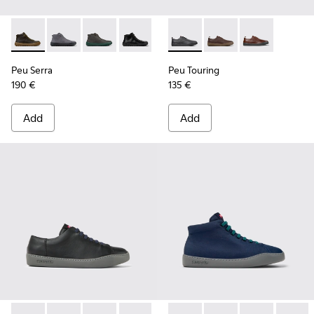
Peu Serra - K300541-004 - Green Regenerative Leather Ankl
Peu Serra - K300541-005
Peu Serra - K300541-003
Peu Serra - K300541-001 - Black Leath
Peu Touring - K100977-004 -
Peu Touring - K10097
Peu Touring -
Peu Serra
Peu Touring
190 €
135 €
Add
Add