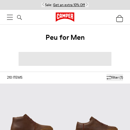
Sale:
Get an extra 10% Off
Peu for Men
210
ITEMS
filter
(1)